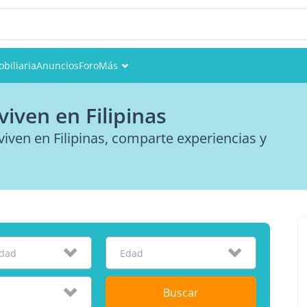
biliaria
Anuncios
Foro
Más
Eventos
iven en Filipinas
Miembros
iven en Filipinas, comparte experiencias y
Fotos
idad
Edad
Buscar