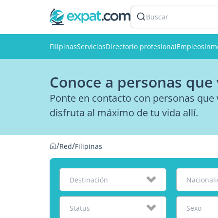
Buscar
Filipinas
Servicios
Directorio profesional
Empleos
Inmo
Conoce a personas que v
Ponte en contacto con personas que v
disfruta al máximo de tu vida allí.
/
/
Red
Filipinas
Destinación
Nacional
Status
Sexo