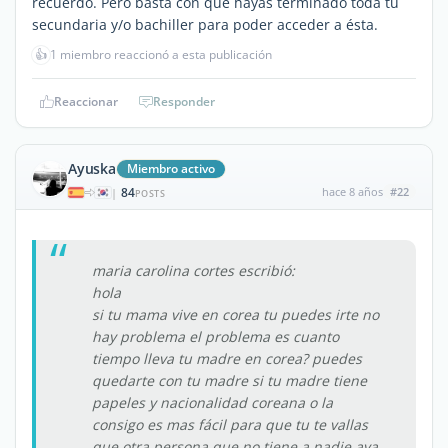
recuerdo. Pero basta con que hayas terminado toda tu
secundaria y/o bachiller para poder acceder a ésta.
👍
1 miembro reaccionó a esta publicación
Reaccionar
Responder
Ayuska
Miembro activo
84
hace 8 años
#22
|
POSTS
maria carolina cortes escribió:
hola
si tu mama vive en corea tu puedes irte no
hay problema el problema es cuanto
tiempo lleva tu madre en corea? puedes
quedarte con tu madre si tu madre tiene
papeles y nacionalidad coreana o la
consigo es mas fácil para que tu te vallas
que otra persona que no tiene a nadie aya