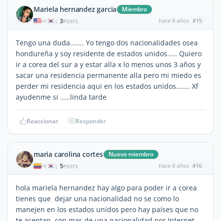
Mariela hernandez garcia
Miembro
3
hace 8 años
#15
|
POSTS
Tengo una duda....... Yo tengo dos nacionalidades osea
hondureña y soy residente de estados unidos..... Quiero
ir a corea del sur a y estar alla x lo menos unos 3 años y
sacar una residencia permanente alla pero mi miedo es
perder mi residencia aqui en los estados unidos....... Xf
ayudenme si .....linda tarde
Reaccionar
Responder
maria carolina cortes
Nuevo miembro
5
hace 8 años
#16
|
POSTS
hola mariela hernandez hay algo para poder ir a corea
tienes que dejar una nacionalidad no se como lo
manejen en los estados unidos pero hay países que no
te aceptan con mas de una nacionalidad por Internet