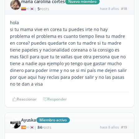
maria carolina cortes
Nuevo miembro
5
hace 8 años
#18
|
POSTS
hola
si tu mama vive en corea tu puedes irte no hay
problema el problema es cuanto tiempo lleva tu madre
en corea? puedes quedarte con tu madre si tu madre
tiene papeles y nacionalidad coreana o la consigo es
mas fácil para que tu te vallas que otra persona que no
tiene a nadie aya ejemplo yo tengo que gastar mucho
dinero para poder irme y no se si mi país me dejen salir
por que aqui hay reclas para poder salir y no las pasas
no te dan a visa
Reaccionar
Responder
Ayuska
Miembro activo
84
hace 8 años
#19
|
POSTS