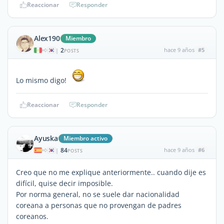
Reaccionar
Responder
Alex190
Miembro
2
hace 9 años
#5
|
POSTS
Lo mismo digo!
Reaccionar
Responder
Ayuska
Miembro activo
84
hace 9 años
#6
|
POSTS
Creo que no me explique anteriormente.. cuando dije es
difícil, quise decir imposible.
Por norma general, no se suele dar nacionalidad
coreana a personas que no provengan de padres
coreanos.