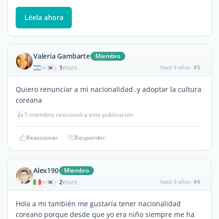
Léela ahora
Valeria Gambarte
Miembro
1
hace 9 años
#3
|
POSTS
Quiero renunciar a mi nacionalidad..y adoptar la cultura
coreana
👍
1 miembro reaccionó a esta publicación
Reaccionar
Responder
Alex190
Miembro
2
hace 9 años
#4
|
POSTS
Hola a mi también me gustaría tener nacionalidad
coreano porque desde que yo era niño siempre me ha