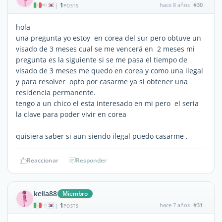
1
hace 8 años
#30
|
POSTS
hola
una pregunta yo estoy en corea del sur pero obtuve un
visado de 3 meses cual se me vencerá en 2 meses mi
pregunta es la siguiente si se me pasa el tiempo de
visado de 3 meses me quedo en corea y como una ilegal
y para resolver opto por casarme ya si obtener una
residencia permanente.
tengo a un chico el esta interesado en mi pero el seria
la clave para poder vivir en corea
quisiera saber si aun siendo ilegal puedo casarme .
Reaccionar
Responder
keila88
Miembro
1
hace 7 años
#31
|
POSTS