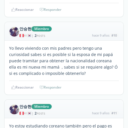
Reaccionar
Responder
안승현
Miembro
2
hace 9 años
#10
|
POSTS
Yo llevo viviendo con mis padres pero tengo una
curiosidad sabes si es posible si la esposa de mi papá
puede tramitar para obtener la nacionalidad coreana
ella es mi nueva mi mamá , sabes si se requiere algo? Ó
si es complicado o imposible obtenerlo?
Reaccionar
Responder
안승현
Miembro
2
hace 9 años
#11
|
POSTS
Yo estoy estudiando coreano también pero el pago es