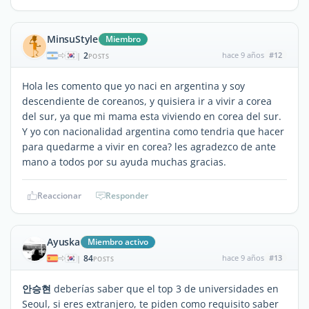
MinsuStyle
Miembro
2
hace 9 años
#12
|
POSTS
Hola les comento que yo naci en argentina y soy
descendiente de coreanos, y quisiera ir a vivir a corea
del sur, ya que mi mama esta viviendo en corea del sur.
Y yo con nacionalidad argentina como tendria que hacer
para quedarme a vivir en corea? les agradezco de ante
mano a todos por su ayuda muchas gracias.
Reaccionar
Responder
Ayuska
Miembro activo
84
hace 9 años
#13
|
POSTS
안승현
deberías saber que el top 3 de universidades en
Seoul, si eres extranjero, te piden como requisito saber