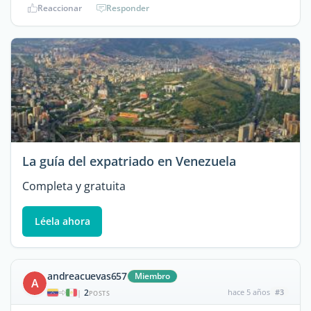
Reaccionar
Responder
La guía del expatriado en Venezuela
Completa y gratuita
Léela ahora
andreacuevas657
Miembro
A
2
hace 5 años
#3
|
POSTS