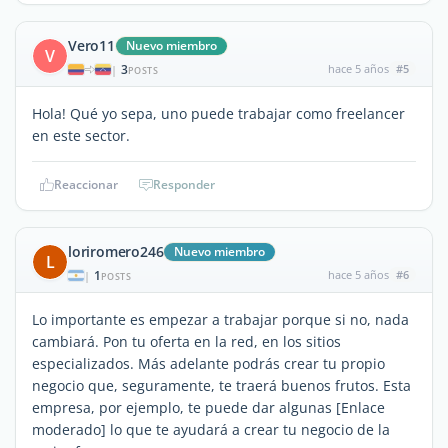
Vero11
Nuevo miembro
V
3
hace 5 años
#5
|
POSTS
Hola! Qué yo sepa, uno puede trabajar como freelancer
en este sector.
Reaccionar
Responder
loriromero246
Nuevo miembro
L
1
hace 5 años
#6
|
POSTS
Lo importante es empezar a trabajar porque si no, nada
cambiará. Pon tu oferta en la red, en los sitios
especializados. Más adelante podrás crear tu propio
negocio que, seguramente, te traerá buenos frutos. Esta
empresa, por ejemplo, te puede dar algunas [Enlace
moderado] lo que te ayudará a crear tu negocio de la