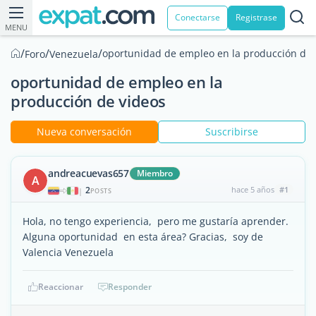
Conectarse
Registrase
MENU
/
/
/
oportunidad de empleo en la producción de 
Foro
Venezuela
oportunidad de empleo en la
producción de videos
Nueva conversación
Suscribirse
andreacuevas657
Miembro
A
2
hace 5 años
#1
|
POSTS
Hola, no tengo experiencia, pero me gustaría aprender.
Alguna oportunidad en esta área? Gracias, soy de
Valencia Venezuela
Reaccionar
Responder