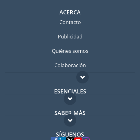
ACERCA
Contacto
Publicidad
Quiénes somos
Colaboración
ESENCIALES
Foro para expatriados
SABER MÁS
Guía para expatriados
FAQ
Trabajos en el extranjero
SÍGUENOS
Expertos