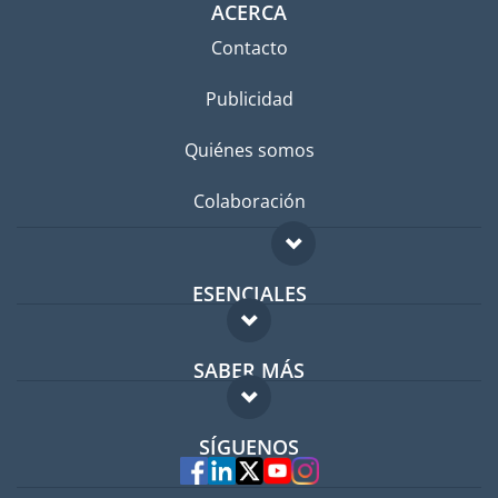
ACERCA
Contacto
Publicidad
Quiénes somos
Colaboración
ESENCIALES
Foro para expatriados
SABER MÁS
Guía para expatriados
FAQ
Trabajos en el extranjero
SÍGUENOS
Expertos