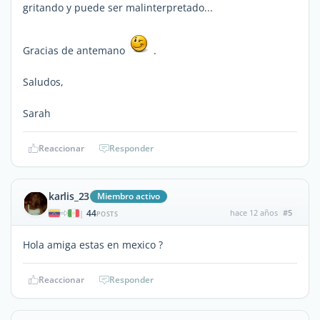
gritando y puede ser malinterpretado...
Gracias de antemano
.
Saludos,
Sarah
Reaccionar
Responder
karlis_23
Miembro activo
44
hace 12 años
#5
|
POSTS
Hola amiga estas en mexico ?
Reaccionar
Responder