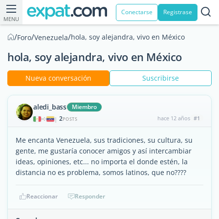
Conectarse
Registrase
MENU
/
/
/
hola, soy alejandra, vivo en México
Foro
Venezuela
hola, soy alejandra, vivo en México
Nueva conversación
Suscribirse
aledi_bass
Miembro
2
hace 12 años
#1
|
POSTS
Me encanta Venezuela, sus tradiciones, su cultura, su
gente, me gustaría conocer amigos y así intercambiar
ideas, opiniones, etc... no importa el donde estén, la
distancia no es problema, somos latinos, que no????
Reaccionar
Responder