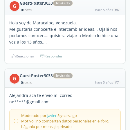
GuestPoster3033
Invitado
G
0
hace 5 años
#6
POSTS
Hola soy de Maracaibo, Venezuela.
Me gustaría conocerte e intercambiar ideas... Ojalá nos
podamos conocer.... quisiera viajar a México lo hice una
vez a los 13 años....
Reaccionar
Responder
GuestPoster3033
Invitado
G
0
hace 5 años
#7
POSTS
Alejandra acá te envío mi correo
ne*****@gmail.com
Moderado por
Javier
5 years ago
Motivo : no compartan datos personales en el foro,
háganlo por mensaje privado