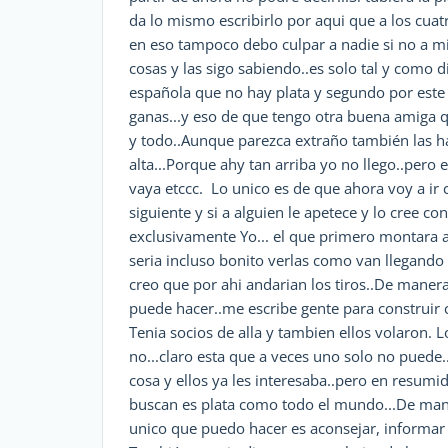
da lo mismo escribirlo por aqui que a los cuatr
en eso tampoco debo culpar a nadie si no a m
cosas y las sigo sabiendo..es solo tal y como d
española que no hay plata y segundo por est
ganas...y eso de que tengo otra buena amiga q
y todo..Aunque parezca extraño también las ha
alta...Porque ahy tan arriba yo no llego..pero
vaya etccc. Lo unico es de que ahora voy a ir 
siguiente y si a alguien le apetece y lo cree c
exclusivamente Yo... el que primero montara a
seria incluso bonito verlas como van llegand
creo que por ahi andarian los tiros..De maner
puede hacer..me escribe gente para construir 
Tenia socios de alla y tambien ellos volaron. 
no...claro esta que a veces uno solo no pued
cosa y ellos ya les interesaba..pero en resumid
buscan es plata como todo el mundo...De maner
unico que puedo hacer es aconsejar, informar