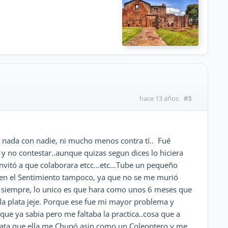
#3
hace 13 años
ga nada con nadie, ni mucho menos contra tí.. Fué
y no contestar..aunque quizas segun dices lo hiciera
nvitó a que colaborara etcc...etc...Tube un pequeño
en el Sentimiento tampoco, ya que no se me murió
 siempre, lo unico es que hara como unos 6 meses que
a plata jeje. Porque ese fue mi mayor problema y
que ya sabia pero me faltaba la practica..cosa que a
a plata que ella me Chupó asin como un Coleoptero y me