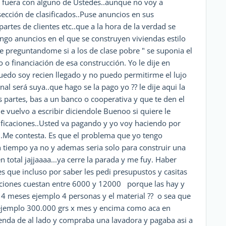
e fuera con alguno de Ustedes..aunque no voy a
ección de clasificados..Puse anuncios en sus
rtes de clientes etc..que a la hora de la verdad se
ngo anuncios en el que se construyen viviendas estilo
e preguntandome si a los de clase pobre " se suponia el
go o financiación de esa construcción. Yo le dije en
uedo soy recien llegado y no puedo permitirme el lujo
nal será suya..que hago se la pago yo ?? le dije aqui la
s partes, bas a un banco o cooperativa y que te den el
le vuelvo a escribir diciendole Buenoo si quiere le
tificaciones..Usted va pagando y yo voy haciendo por
...Me contesta. Es que el problema que yo tengo
n tiempo ya no y ademas seria solo para construir una
 total jajjaaaa...ya cerre la parada y me fuy. Haber
s que incluso por saber les pedi presupustos y casitas
aciones cuestan entre 6000 y 12000  porque las hay y
n 4 meses ejemplo 4 personas y el material ?? o sea que
 ejemplo 300.000 grs x mes y encima como aca en
enda de al lado y compraba una lavadora y pagaba asi a