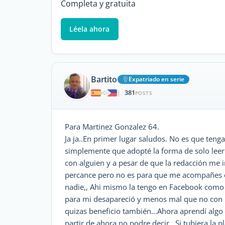
Completa y gratuita
Léela ahora
Bartito
Expatriado en serie
381
|
POSTS
Para Martinez Gonzalez 64.
Ja ja..En primer lugar saludos. No es que ten
simplemente que adopté la forma de solo leer 
con alguien y a pesar de que la redacción me i
percance pero no es para que me acompañes 
nadie,, Ahi mismo la tengo en Facebook como
para mi desapareció y menos mal que no con l
quizas beneficio también...Ahora aprendí algo 
partir de ahora no podre decir...Si tubiera l