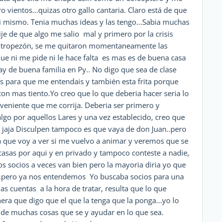
o vientos...quizas otro gallo cantaria. Claro está de que
i mismo. Tenia muchas ideas y las tengo...Sabia muchas
ije de que algo me salio mal y primero por la crisis
e tropezón, se me quitaron momentaneamente las
ue ni me pide ni le hace falta es mas es de buena casa
y de buena familia en Py.. No digo que sea de clase
 es para que me entendais y también esta frita porque
con mas tiento.Yo creo que lo que deberia hacer seria lo
onveniente que me corrija. Deberia ser primero y
lgo por aquellos Lares y una vez establecido, creo que
o jaja Disculpen tampoco es que vaya de don Juan..pero
a que voy a ver si me vuelvo a animar y veremos que se
casas por aqui y en privado y tampoco conteste a nadie,
Los socios a veces van bien pero la mayoria diria yo que
e..pero ya nos entendemos Yo buscaba socios para una
as cuentas a la hora de tratar, resulta que lo que
a que digo que el que la tenga que la ponga...yo lo
 de muchas cosas que se y ayudar en lo que sea.