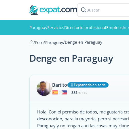
Buscar
Paraguay
Servicios
Directorio profesional
Empleos
Inm
/
/
/
Denge en Paraguay
Foro
Paraguay
Denge en Paraguay
Bartito
Expatriado en serie
381
|
POSTS
Hola..Con el permiso de todos, me gustaría cr
desconocido, para la mayoría, pero si necesar
Paraguay y no tengan aun las cosas muy claras