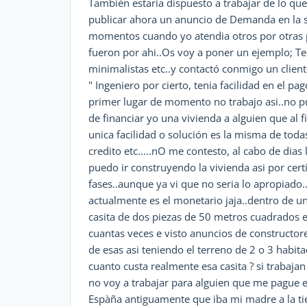
También estaria dispuesto a trabajar de lo qu
publicar ahora un anuncio de Demanda en la s
momentos cuando yo atendia otros por otras pa
fueron por ahi..Os voy a poner un ejemplo; Te
minimalistas etc..y contactó conmigo un client
" Ingeniero por cierto, tenia facilidad en el pa
primer lugar de momento no trabajo asi..no p
de financiar yo una vivienda a alguien que al fi
unica facilidad o solución es la misma de toda
credito etc.....nO me contesto, al cabo de dias 
puedo ir construyendo la vivienda asi por cer
fases..aunque ya vi que no seria lo apropiado
actualmente es el monetario jaja..dentro de u
casita de dos piezas de 50 metros cuadrados en
cuantas veces e visto anuncios de constructore
de esas asi teniendo el terreno de 2 o 3 habit
cuanto custa realmente esa casita ? si trabaja
no voy a trabajar para alguien que me pague
Espàña antiguamente que iba mi madre a la ti