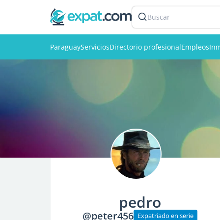
Buscar
Paraguay
Servicios
Directorio profesional
Empleos
Inm
pedro
@peter456
Expatriado en serie