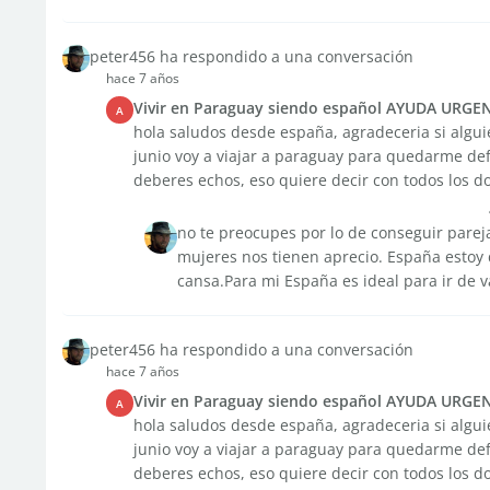
peter456 ha respondido a una conversación
hace 7 años
Vivir en Paraguay siendo español AYUDA URGE
A
hola saludos desde españa, agradeceria si alg
junio voy a viajar a paraguay para quedarme def
deberes echos, eso quiere decir con todos los d
no te preocupes por lo de conseguir pare
mujeres nos tienen aprecio. España estoy 
cansa.Para mi España es ideal para ir de 
peter456 ha respondido a una conversación
hace 7 años
Vivir en Paraguay siendo español AYUDA URGE
A
hola saludos desde españa, agradeceria si alg
junio voy a viajar a paraguay para quedarme def
deberes echos, eso quiere decir con todos los d