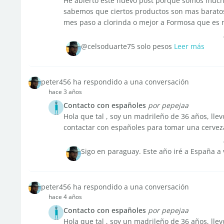
He abierto este nuevo post porque somos mucho
sabemos que ciertos productos son mas baratos
mes paso a clorinda o mejor a Formosa que es m
@celsoduarte75 solo pesos
Leer más
peter456 ha respondido a una conversación
hace 3 años
Contacto con españoles
por pepejaa
Hola que tal , soy un madrileño de 36 años, ll
contactar con españoles para tomar una cerveza
Sigo en paraguay. Este año iré a España a
peter456 ha respondido a una conversación
hace 4 años
Contacto con españoles
por pepejaa
Hola que tal , soy un madrileño de 36 años, ll