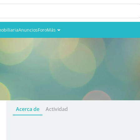
obiliaria
Anuncios
Foro
Más
Eventos
Miembros
Fotos
Acerca de
Actividad