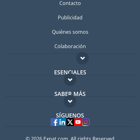
Contacto
Publicidad
Quiénes somos
Colaboración
ESENCIALES
Foro para expatriados
SABER MÁS
Guía para expatriados
FAQ
Trabajos en el extranjero
SÍGUENOS
Expertos
© 2026 Expat.com, All rights Reserved