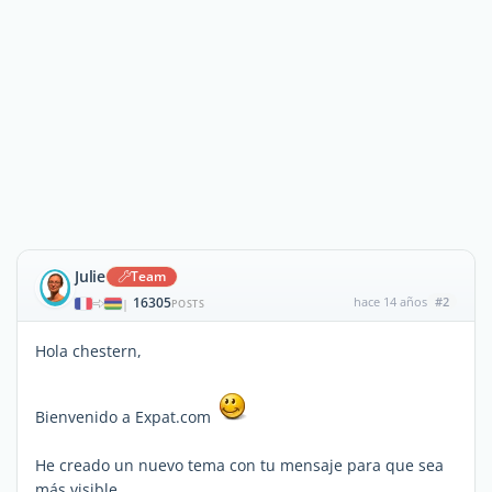
Julie
Team
16305
hace 14 años
#2
|
POSTS
Hola chestern,
Bienvenido a Expat.com
He creado un nuevo tema con tu mensaje para que sea
más visible.