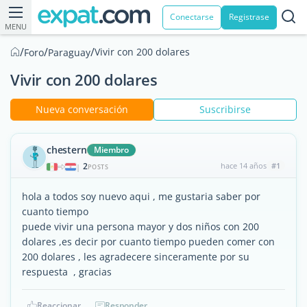
Conectarse
Registrase
MENU
/
/
/
Vivir con 200 dolares
Foro
Paraguay
Vivir con 200 dolares
Nueva conversación
Suscribirse
chestern
Miembro
2
hace 14 años
#1
|
POSTS
hola a todos soy nuevo aqui , me gustaria saber por
cuanto tiempo
puede vivir una persona mayor y dos niños con 200
dolares ,es decir por cuanto tiempo pueden comer con
200 dolares , les agradecere sinceramente por su
respuesta , gracias
Reaccionar
Responder