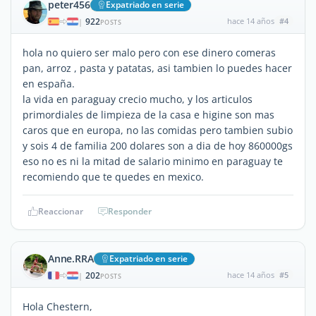
peter456
Expatriado en serie
922
hace 14 años
#4
|
POSTS
hola no quiero ser malo pero con ese dinero comeras
pan, arroz , pasta y patatas, asi tambien lo puedes hacer
en españa.
la vida en paraguay crecio mucho, y los articulos
primordiales de limpieza de la casa e higine son mas
caros que en europa, no las comidas pero tambien subio
y sois 4 de familia 200 dolares son a dia de hoy 860000gs
eso no es ni la mitad de salario minimo en paraguay te
recomiendo que te quedes en mexico.
Reaccionar
Responder
Anne.RRA
Expatriado en serie
202
hace 14 años
#5
|
POSTS
Hola Chestern,