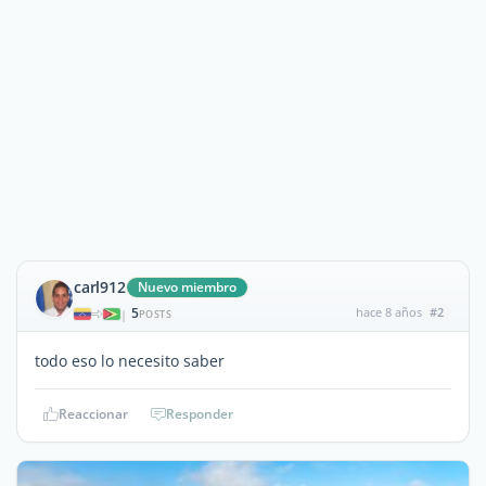
carl912
Nuevo miembro
5
hace 8 años
#2
|
POSTS
todo eso lo necesito saber
Reaccionar
Responder