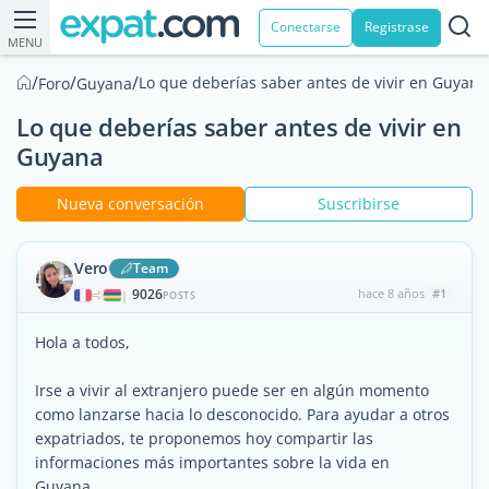
Conectarse
Registrase
MENU
/
/
/
Lo que deberías saber antes de vivir en Guyana
Foro
Guyana
Lo que deberías saber antes de vivir en
Guyana
Nueva conversación
Suscribirse
Vero
Team
9026
hace 8 años
#1
|
POSTS
Hola a todos,
Irse a vivir al extranjero puede ser en algún momento
como lanzarse hacia lo desconocido. Para ayudar a otros
expatriados, te proponemos hoy compartir las
informaciones más importantes sobre la vida en
Guyana.