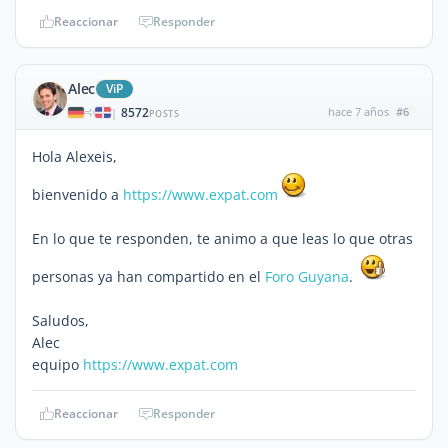
Reaccionar
Responder
Alec
ViP
8572
hace 7 años
#6
|
POSTS
Hola Alexeis,
bienvenido a
https://www.expat.com
En lo que te responden, te animo a que leas lo que otras
personas ya han compartido en el
Foro Guyana
.
Saludos,
Alec
equipo
https://www.expat.com
Reaccionar
Responder