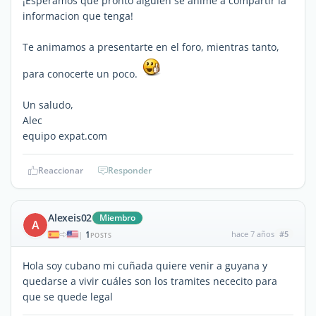
¡Esperamos que pronto alguien se anime a compartir la
informacion que tenga!
Te animamos a presentarte en el foro, mientras tanto,
para conocerte un poco.
Un saludo,
Alec
equipo expat.com
Reaccionar
Responder
Alexeis02
Miembro
A
1
hace 7 años
#5
|
POSTS
Hola soy cubano mi cuñada quiere venir a guyana y
quedarse a vivir cuáles son los tramites nececito para
que se quede legal