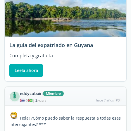
La guía del expatriado en Guyana
Completa y gratuita
Léela ahora
eddycubain
Miembro
2
hace 7 años
#3
|
POSTS
Hola! ?Cómo puedo saber la respuesta a todas esas
interrogantes? ***