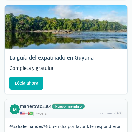
La guía del expatriado en Guyana
Completa y gratuita
Léela ahora
marrerovto2304
Nuevo miembro
M
4
hace 3 años
#3
|
POSTS
@sahafernandes76
buen día por favor k le respondieron