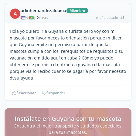
arlinhernandezaldama
Miembro
A
2
el año pasado
#5
|
POSTS
Hola yo quiero ir a Guyana d turista pero voy con mi
mascota por favor necesito orientación porque m dicen
que Guyana emite un permiso a partir de que la
mascota cumpla con los rerequisitos de requisitos d su
vacunación emitido aquí en cuba ? Cómo yo puedo
obtener ese permiso d entrada a guyana d la mascota
porque vía lo recibo cuánto se pagaría por favor necesito
dvsu ayuda
Reaccionar
Responder
Instálate en Guyana con tu mascota
Encuentra el mejor transporte y cuidados especiales
para tus mascotas.