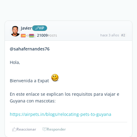
Javier
ViP
21009
hace 3 años
#2
|
POSTS
@sahafernandes76
Hola,
Bienvenida a Expat
En este enlace se explican los requisitos para viajar e
Guyana con mascotas:
https://airpets.in/blogs/relocating-pets-to-guyana
Reaccionar
Responder