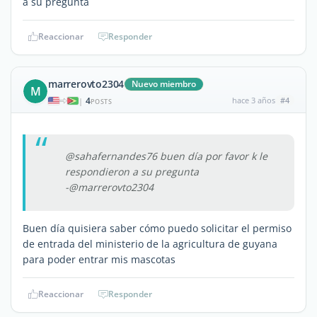
a su pregunta
Reaccionar
Responder
marrerovto2304
Nuevo miembro
M
4
hace 3 años
#4
|
POSTS
@sahafernandes76 buen día por favor k le
respondieron a su pregunta
-@marrerovto2304
Buen día quisiera saber cómo puedo solicitar el permiso
de entrada del ministerio de la agricultura de guyana
para poder entrar mis mascotas
Reaccionar
Responder