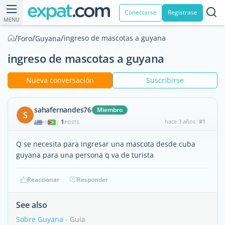
Conectarse
Registrase
MENU
/
/
/
ingreso de mascotas a guyana
Foro
Guyana
ingreso de mascotas a guyana
Nueva conversación
Suscribirse
sahafernandes76
Miembro
S
1
hace 3 años
#1
|
POSTS
Q se necesita para ingresar una mascota desde cuba
guyana para una persona q va de turista
Reaccionar
Responder
See also
Sobre Guyana
- Guia