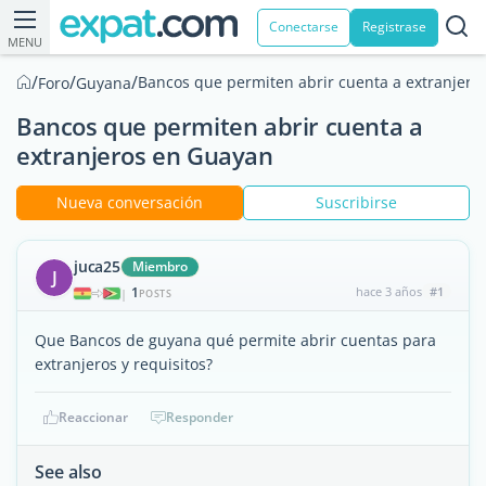
Conectarse
Registrase
MENU
/
/
/
Bancos que permiten abrir cuenta a extranjero
Foro
Guyana
Bancos que permiten abrir cuenta a
extranjeros en Guayan
Nueva conversación
Suscribirse
juca25
Miembro
J
1
hace 3 años
#1
|
POSTS
Que Bancos de guyana qué permite abrir cuentas para
extranjeros y requisitos?
Reaccionar
Responder
See also