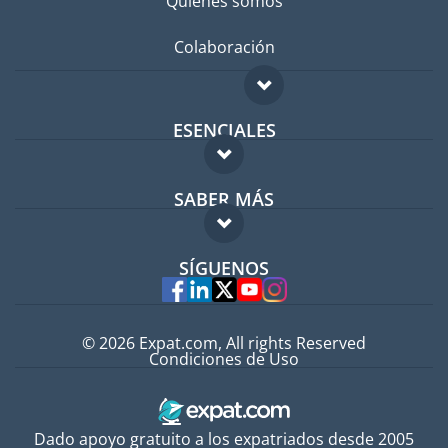
Quiénes somos
Colaboración
ESENCIALES
Foro para expatriados
SABER MÁS
Guía para expatriados
FAQ
Trabajos en el extranjero
SÍGUENOS
Expertos
© 2026 Expat.com, All rights Reserved
Condiciones de Uso
Dado apoyo gratuito a los expatriados desde 2005