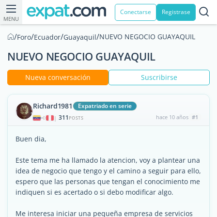
Conectarse
Registrase
MENU
/
/
/
/
NUEVO NEGOCIO GUAYAQUIL
Foro
Ecuador
Guayaquil
NUEVO NEGOCIO GUAYAQUIL
Nueva conversación
Suscribirse
Richard1981
Expatriado en serie
311
hace 10 años
#1
|
POSTS
Buen dia,
Este tema me ha llamado la atencion, voy a plantear una
idea de negocio que tengo y el camino a seguir para ello,
espero que las personas que tengan el conocimiento me
indiquen si es acertado o si debo modificar algo.
Me interesa iniciar una pequeña empresa de servicios