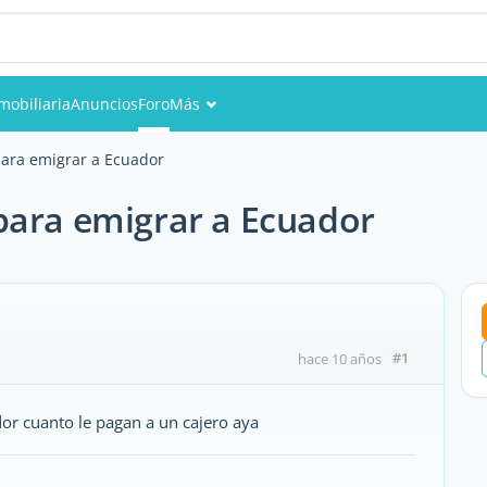
mobiliaria
Anuncios
Foro
Más
Eventos
para emigrar a Ecuador
Miembros
para emigrar a Ecuador
Fotos
#1
hace 10 años
r cuanto le pagan a un cajero aya