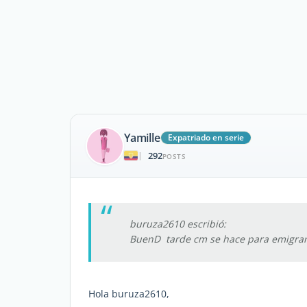
Yamille
Expatriado en serie
292
|
POSTS
buruza2610 escribió:
BuenD tarde cm se hace para emigrar 
Hola buruza2610,