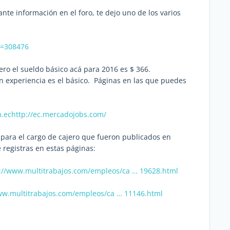
nte información en el foro, te dejo uno de los varios
d=308476
pero el sueldo básico acá para 2016 es $ 366.
n experiencia es el básico. Páginas en las que puedes
.ec
http://ec.mercadojobs.com/
 para el cargo de cajero que fueron publicados en
e registras en estas páginas:
://www.multitrabajos.com/empleos/ca … 19628.html
ww.multitrabajos.com/empleos/ca … 11146.html