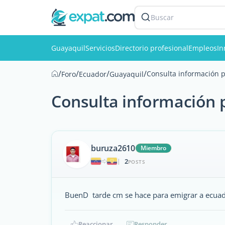
Buscar
Guayaquil
Servicios
Directorio profesional
Empleos
In
/
/
/
/
Consulta información 
Foro
Ecuador
Guayaquil
Consulta información 
buruza2610
Miembro
2
|
POSTS
BuenD tarde cm se hace para emigrar a ecuado
Reaccionar
Responder