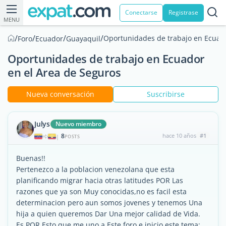
Conectarse
Registrase
MENU
/
/
/
/
Oportunidades de trabajo en Ecuado
Foro
Ecuador
Guayaquil
Oportunidades de trabajo en Ecuador
en el Area de Seguros
Nueva conversación
Suscribirse
Julys
Nuevo miembro
8
hace 10 años
#1
|
POSTS
Buenas!!
Pertenezco a la poblacion venezolana que esta
planificando migrar hacia otras latitudes POR Las
razones que ya son Muy conocidas,no es facil esta
determinacion pero aun somos jovenes y tenemos Una
hija a quien queremos Dar Una mejor calidad de Vida.
Es POR Esto que me uno a Este foro e inicio este tema: