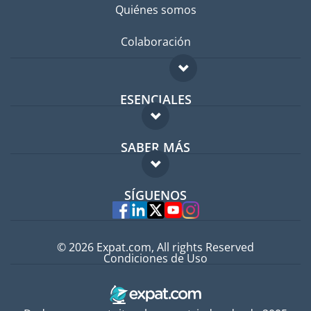
Quiénes somos
Colaboración
ESENCIALES
Foro para expatriados
SABER MÁS
Guía para expatriados
FAQ
Trabajos en el extranjero
SÍGUENOS
Expertos
© 2026 Expat.com, All rights Reserved
Condiciones de Uso