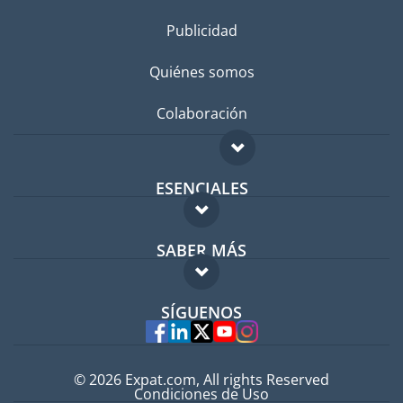
Publicidad
Quiénes somos
Colaboración
ESENCIALES
Foro para expatriados
SABER MÁS
Guía para expatriados
FAQ
Trabajos en el extranjero
SÍGUENOS
Expertos
© 2026 Expat.com, All rights Reserved
Condiciones de Uso