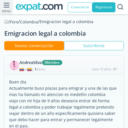
Conectarse
Registrase
MENU
/
/
/
Emigracion legal a colombia
Foro
Colombia
Emigracion legal a colombia
Nueva conversación
Suscribirse
AndreaSilva
Miembro
1
hace 10 años
#1
|
POSTS
Buen dia
Actualmente buso plazas para emigrar y una de las que
mas ha llamado mi atencion es medellin colombia
viajo con mi hija de 9 años desearia entrar de forma
legal a colombia y poder trabajar legalmente pretendo
viajar dentro de un año especificamente quisiera saber
que debo hacer para entrar y permanecer legalmente
en el pais.