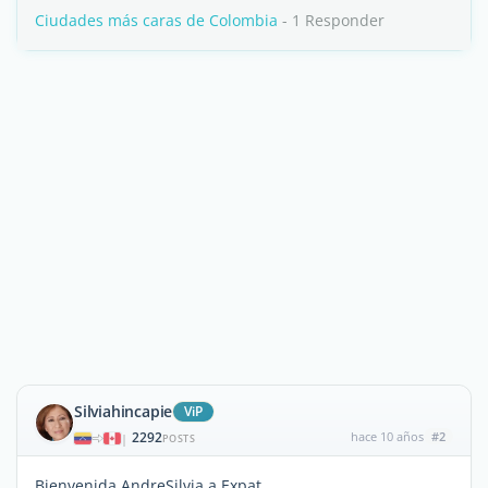
Ciudades más caras de Colombia
- 1 Responder
Silviahincapie
ViP
2292
hace 10 años
#2
|
POSTS
Bienvenida AndreSilvia a Expat