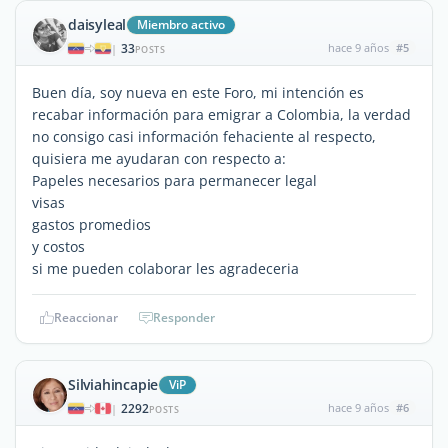
daisyleal
Miembro activo
33
hace 9 años
#5
|
POSTS
Buen día, soy nueva en este Foro, mi intención es
recabar información para emigrar a Colombia, la verdad
no consigo casi información fehaciente al respecto,
quisiera me ayudaran con respecto a:
Papeles necesarios para permanecer legal
visas
gastos promedios
y costos
si me pueden colaborar les agradeceria
Reaccionar
Responder
Silviahincapie
ViP
2292
hace 9 años
#6
|
POSTS