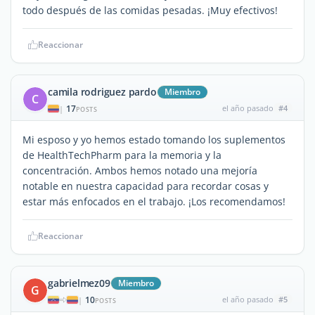
todo después de las comidas pesadas. ¡Muy efectivos!
Reaccionar
camila rodriguez pardo
Miembro
C
17
el año pasado
#4
|
POSTS
Mi esposo y yo hemos estado tomando los suplementos
de HealthTechPharm para la memoria y la
concentración. Ambos hemos notado una mejoría
notable en nuestra capacidad para recordar cosas y
estar más enfocados en el trabajo. ¡Los recomendamos!
Reaccionar
gabrielmez09
Miembro
G
10
el año pasado
#5
|
POSTS