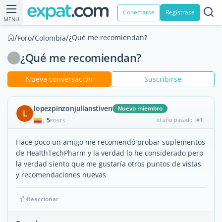
Conectarse
Registrase
MENU
/
/
/
¿Qué me recomiendan?
Foro
Colombia
¿Qué me recomiendan?
Nueva conversación
Suscribirse
lopezpinzonjulianstiven
Nuevo miembro
L
5
el año pasado
#1
|
POSTS
Hace poco un amigo me recomendó probar suplementos
de HealthTechPharm y la verdad lo he considerado pero
la verdad siento que me gustaría otros puntos de vistas
y recomendaciones nuevas
Reaccionar