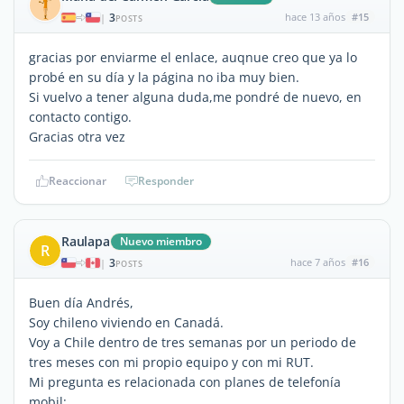
3
hace 13 años
#15
|
POSTS
gracias por enviarme el enlace, auqnue creo que ya lo
probé en su día y la página no iba muy bien.
Si vuelvo a tener alguna duda,me pondré de nuevo, en
contacto contigo.
Gracias otra vez
Reaccionar
Responder
Raulapa
Nuevo miembro
R
3
hace 7 años
#16
|
POSTS
Buen día Andrés,
Soy chileno viviendo en Canadá.
Voy a Chile dentro de tres semanas por un periodo de
tres meses con mi propio equipo y con mi RUT.
Mi pregunta es relacionada con planes de telefonía
mobil: