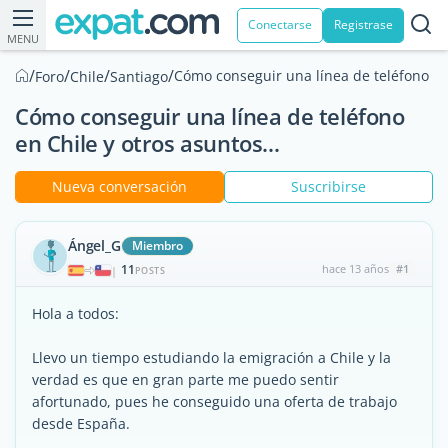
Conectarse
Registrase
MENU
/
/
/
/
Cómo conseguir una línea de teléfono en 
Foro
Chile
Santiago
Cómo conseguir una línea de teléfono
en Chile y otros asuntos...
Nueva conversación
Suscribirse
Ángel_G
Miembro
11
hace 13 años
#1
|
POSTS
Hola a todos:
Llevo un tiempo estudiando la emigración a Chile y la
verdad es que en gran parte me puedo sentir
afortunado, pues he conseguido una oferta de trabajo
desde España.