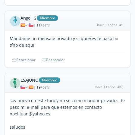
Ángel_G
Miembro
11
hace 13 años
#9
|
POSTS
Mándame un mensaje privado y si quieres te paso mi
tfno de aquí
Reaccionar
Responder
ESAJUNO
Miembro
19
hace 13 años
#10
|
POSTS
soy nuevo en este foro y no se como mandar privados. te
paso mi e-mail para que estemos en contacto
noel.juan@yahoo.es
saludos