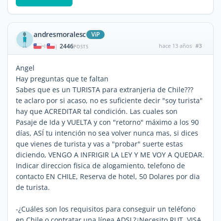
andresmoralesc
ViP
2446
hace 13 años
#3
|
POSTS
Angel
Hay preguntas que te faltan
Sabes que es un TURISTA para extranjeria de Chile???
te aclaro por si acaso, no es suficiente decir "soy turista"
hay que ACREDITAR tal condición. Las cuales son
Pasaje de Ida y VUELTA y con "retorno" máximo a los 90
días, ASÍ tu intención no sea volver nunca mas, si dices
que vienes de turista y vas a "probar" suerte estas
diciendo, VENGO A INFRIGIR LA LEY Y ME VOY A QUEDAR.
Indicar direccion fisica de alogamiento, telefono de
contacto EN CHILE, Reserva de hotel, 50 Dolares por dia
de turista.
-¿Cuáles son los requisitos para conseguir un teléfono
en Chile o contratar una línea ADSL?¿Necesito RUT, VISA,