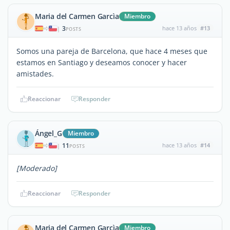
Maria del Carmen Garcìa
Miembro
3
hace 13 años
#13
|
POSTS
Somos una pareja de Barcelona, que hace 4 meses que
estamos en Santiago y deseamos conocer y hacer
amistades.
Reaccionar
Responder
Ángel_G
Miembro
11
hace 13 años
#14
|
POSTS
[Moderado]
Reaccionar
Responder
Maria del Carmen Garcìa
Miembro