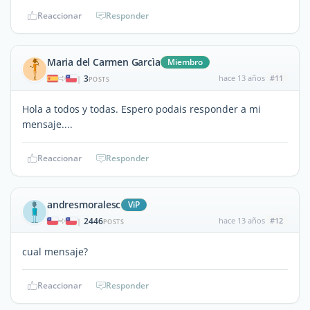
Reaccionar
Responder
Maria del Carmen Garcìa
Miembro
3
hace 13 años
#11
|
POSTS
Hola a todos y todas. Espero podais responder a mi
mensaje....
Reaccionar
Responder
andresmoralesc
ViP
2446
hace 13 años
#12
|
POSTS
cual mensaje?
Reaccionar
Responder