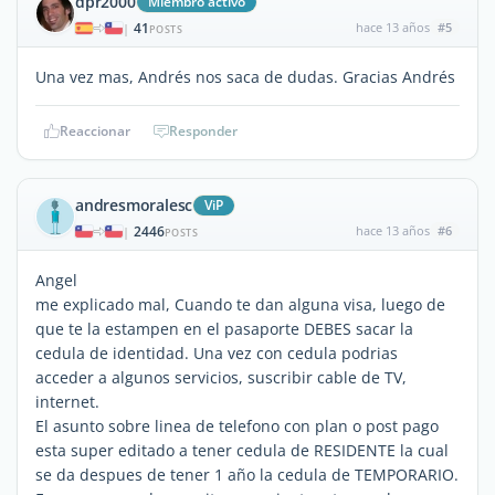
dpr2000
Miembro activo
41
hace 13 años
#5
|
POSTS
Una vez mas, Andrés nos saca de dudas. Gracias Andrés
Reaccionar
Responder
andresmoralesc
ViP
2446
hace 13 años
#6
|
POSTS
Angel
me explicado mal, Cuando te dan alguna visa, luego de
que te la estampen en el pasaporte DEBES sacar la
cedula de identidad. Una vez con cedula podrias
acceder a algunos servicios, suscribir cable de TV,
internet.
El asunto sobre linea de telefono con plan o post pago
esta super editado a tener cedula de RESIDENTE la cual
se da despues de tener 1 año la cedula de TEMPORARIO.