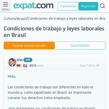
Conectarse
Registrase
MENU
/
/
/
Condiciones de trabajo y leyes laborales en Brasil
Foro
Brasil
Condiciones de trabajo y leyes laborales
en Brasil
Nueva conversación
Suscribirse
Alec
ViP
8572
hace 7 años
#1
|
POSTS
Hola,
Las condiciones de trabajo son diferentes en todo el
mundo y, como expatriado en Brasil, es importante
conocer tus derechos como empleado.
¿Son estándares las condiciones de trabajo en Brasil?