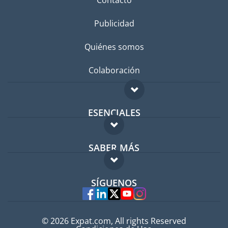
Publicidad
Quiénes somos
Colaboración
ESENCIALES
Foro para expatriados
SABER MÁS
Guía para expatriados
FAQ
Trabajos en el extranjero
SÍGUENOS
Expertos
© 2026 Expat.com, All rights Reserved