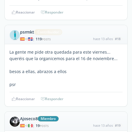
Reaccionar
Responder
psrmkt
Contribuidor
119
hace 13 años
#18
|
POSTS
La gente me pide otra quedada para este viernes...
queréis que la organicemos para el 16 de noviembre...
besos a ellas, abrazos a ellos
psr
Reaccionar
Responder
Ajoseco8
Miembro
19
hace 13 años
#19
|
POSTS