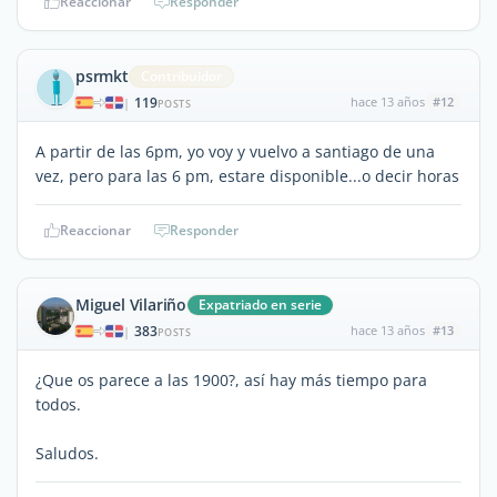
Reaccionar
Responder
psrmkt
Contribuidor
119
hace 13 años
#12
|
POSTS
A partir de las 6pm, yo voy y vuelvo a santiago de una
vez, pero para las 6 pm, estare disponible...o decir horas
Reaccionar
Responder
Miguel Vilariño
Expatriado en serie
383
hace 13 años
#13
|
POSTS
¿Que os parece a las 1900?, así hay más tiempo para
todos.
Saludos.