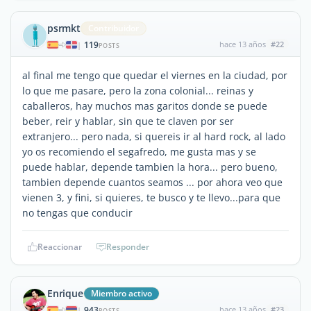
psrmkt
Contribuidor
119
hace 13 años
#22
|
POSTS
al final me tengo que quedar el viernes en la ciudad, por
lo que me pasare, pero la zona colonial... reinas y
caballeros, hay muchos mas garitos donde se puede
beber, reir y hablar, sin que te claven por ser
extranjero... pero nada, si quereis ir al hard rock, al lado
yo os recomiendo el segafredo, me gusta mas y se
puede hablar, depende tambien la hora... pero bueno,
tambien depende cuantos seamos ... por ahora veo que
vienen 3, y fini, si quieres, te busco y te llevo...para que
no tengas que conducir
Reaccionar
Responder
Enrique
Miembro activo
943
hace 13 años
#23
|
POSTS