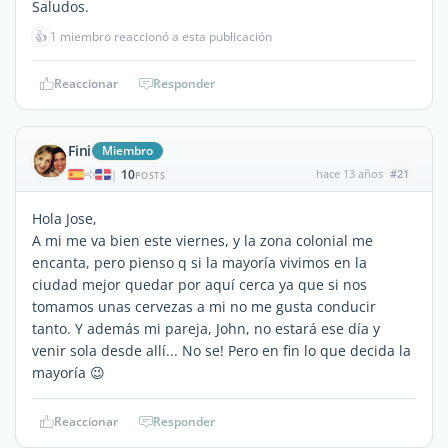
Saludos.
👍
1 miembro reaccionó a esta publicación
Reaccionar
Responder
Fini
Miembro
10
hace 13 años
#21
|
POSTS
Hola Jose,
A mi me va bien este viernes, y la zona colonial me
encanta, pero pienso q si la mayoría vivimos en la
ciudad mejor quedar por aquí cerca ya que si nos
tomamos unas cervezas a mi no me gusta conducir
tanto. Y además mi pareja, John, no estará ese día y
venir sola desde allí... No se! Pero en fin lo que decida la
mayoría 😉
Reaccionar
Responder