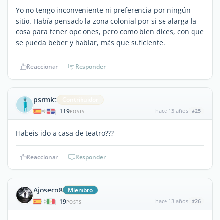
Yo no tengo inconveniente ni preferencia por ningún
sitio. Había pensado la zona colonial por si se alarga la
cosa para tener opciones, pero como bien dices, con que
se pueda beber y hablar, más que suficiente.
Reaccionar
Responder
psrmkt
Contribuidor
119
hace 13 años
#25
|
POSTS
Habeis ido a casa de teatro???
Reaccionar
Responder
Ajoseco8
Miembro
19
hace 13 años
#26
|
POSTS