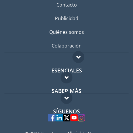
Contacto
Publicidad
Quiénes somos
Colaboración
ESENCIALES
Foro para expatriados
SABER MÁS
Guía para expatriados
FAQ
Trabajos en el extranjero
SÍGUENOS
Expertos