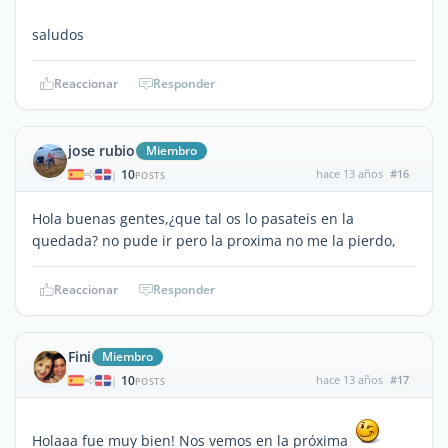
saludos
Reaccionar
Responder
jose rubio
Miembro
10
hace 13 años
#16
|
POSTS
Hola buenas gentes,¿que tal os lo pasateis en la
quedada? no pude ir pero la proxima no me la pierdo,
Reaccionar
Responder
Fini
Miembro
10
hace 13 años
#17
|
POSTS
Holaaa fue muy bien! Nos vemos en la próxima