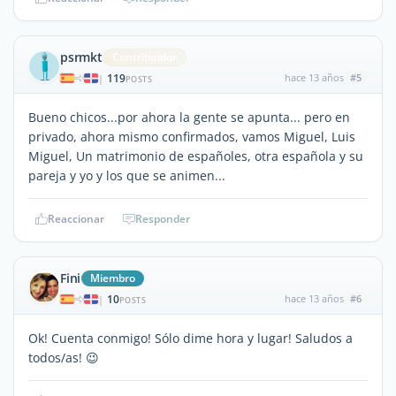
psrmkt
Contribuidor
119
hace 13 años
#5
|
POSTS
Bueno chicos...por ahora la gente se apunta... pero en
privado, ahora mismo confirmados, vamos Miguel, Luis
Miguel, Un matrimonio de españoles, otra española y su
pareja y yo y los que se animen...
Reaccionar
Responder
Fini
Miembro
10
hace 13 años
#6
|
POSTS
Ok! Cuenta conmigo! Sólo dime hora y lugar! Saludos a
todos/as! 😉