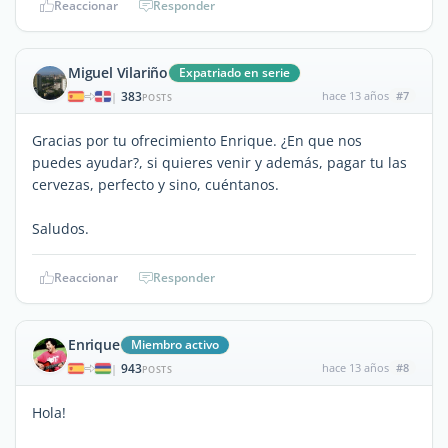
Reaccionar
Responder
Miguel Vilariño
Expatriado en serie
383
hace 13 años
#7
|
POSTS
Gracias por tu ofrecimiento Enrique. ¿En que nos
puedes ayudar?, si quieres venir y además, pagar tu las
cervezas, perfecto y sino, cuéntanos.
Saludos.
Reaccionar
Responder
Enrique
Miembro activo
943
hace 13 años
#8
|
POSTS
Hola!