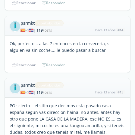
Reaccionar
Responder
psrmkt
Contribuidor
119
hace 13 años
#14
|
POSTS
Ok, perfecto... a las 7 entonces en la cerveceria, si
alguien va sin coche.... le puedo pasar a buscar
Reaccionar
Responder
psrmkt
Contribuidor
119
hace 13 años
#15
|
POSTS
POr cierto... el sitio que decimos esta pasado casa
españa segun vas direccion haina, no antes, antes hay
otro que pone LA CASA DE LA MADERA, ese NO ES.... es
el siguiente, mi coche es una kangoo amarilla, y si teneis
dudas, todos creo que teneis mi tel, me llamais.