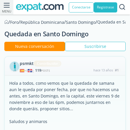
Conectarse
Registrase
MENU
/
/
/
/
Quedada en San
Foro
República Dominicana
Santo Domingo
Quedada en Santo Domingo
Nueva conversación
Suscribirse
psrmkt
Contribuidor
119
hace 13 años
#1
|
POSTS
Hola a todos, como vemos que la quedada de samana
aun le queda por poner fecha, por que no hacemos una
antes, en Santo Domingo, en la capital, este viernes 9 de
noviembre a eso de las 6pm, podemos juntarnos en
donde queráis, proponer sitios...
Saludos y animaros