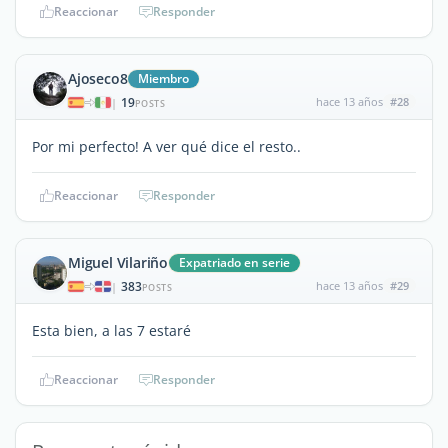
Reaccionar
Responder
Ajoseco8
Miembro
19
hace 13 años
#28
|
POSTS
Por mi perfecto! A ver qué dice el resto..
Reaccionar
Responder
Miguel Vilariño
Expatriado en serie
383
hace 13 años
#29
|
POSTS
Esta bien, a las 7 estaré
Reaccionar
Responder