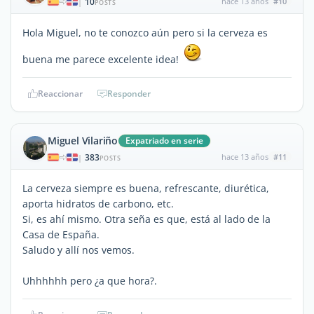
10
hace 13 años
#10
|
POSTS
Hola Miguel, no te conozco aún pero si la cerveza es
buena me parece excelente idea!
Reaccionar
Responder
Miguel Vilariño
Expatriado en serie
383
hace 13 años
#11
|
POSTS
La cerveza siempre es buena, refrescante, diurética,
aporta hidratos de carbono, etc.
Si, es ahí mismo. Otra seña es que, está al lado de la
Casa de España.
Saludo y allí nos vemos.
Uhhhhhh pero ¿a que hora?.