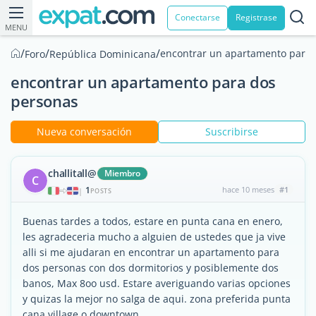
Conectarse
Registrase
MENU
/
/
/
encontrar un apartamento para 
Foro
República Dominicana
encontrar un apartamento para dos
personas
Nueva conversación
Suscribirse
challitall@
Miembro
C
1
hace 10 meses
#1
|
POSTS
Buenas tardes a todos, estare en punta cana en enero,
les agradeceria mucho a alguien de ustedes que ja vive
alli si me ajudaran en encontrar un apartamento para
dos personas con dos dormitorios y posiblemente dos
banos, Max 8oo usd. Estare averiguando varias opciones
y quizas la mejor no salga de aqui. zona preferida punta
cana village o downtown.