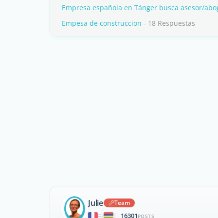
Empresa española en Tánger busca asesor/abog
Empesa de construccion
- 18 Respuestas
Julie
Team
16301
|
POSTS