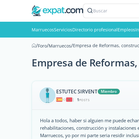
Buscar
Marruecos
Servicios
Directorio profesional
Empleos
I
/
/
/
Empresa de Reformas, construcc
Foro
Marruecos
Empresa de Reformas, 
ESTUTEC SIRVENT
Miembro
1
|
POSTS
Hola a todos, haber si alguien me puede ech
rehabilitaciones, construcción y instalaciones
Marruecos, yo por mi parte seria residir inclu