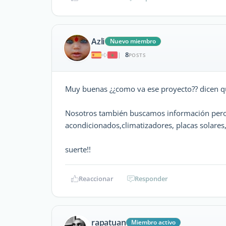
Azli
Nuevo miembro
8
|
POSTS
Muy buenas ¿¿como va ese proyecto?? dicen q
Nosotros también buscamos información pero 
acondicionados,climatizadores, placas solares,
suerte!!
Reaccionar
Responder
rapatuan
Miembro activo