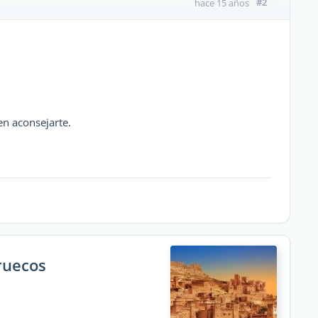
#2
hace 15 años
n aconsejarte.
ruecos