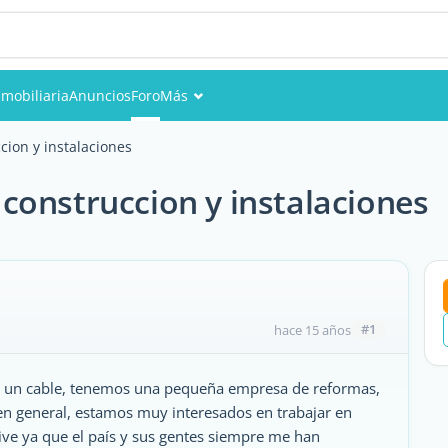
nmobiliaria
Anuncios
Foro
Más
Eventos
ion y instalaciones
Miembros
construccion y instalaciones
Fotos
#1
hace 15 años
ar un cable, tenemos una pequeña empresa de reformas,
 en general, estamos muy interesados en trabajar en
sive ya que el país y sus gentes siempre me han