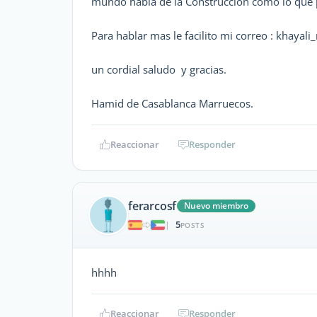
mundo habla de la Construccion como lo que 
Para hablar mas le facilito mi correo : khayal
un cordial saludo y gracias.
Hamid de Casablanca Marruecos.
Reaccionar
Responder
ferarcosf
Nuevo miembro
5
|
POSTS
hhhh
Reaccionar
Responder