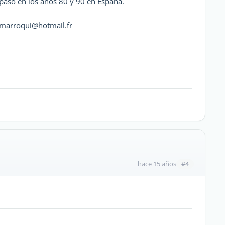
paso en los anos 80 y 90 en Espana.
i_marroqui@hotmail.fr
#4
hace 15 años