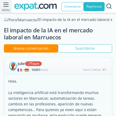
Conectarse
Registrase
MENU
/
/
/
El impacto de la IA en el mercado laboral e
Foro
Marruecos
El impacto de la IA en el mercado
laboral en Marruecos
Nueva conversación
Suscribirse
Julie
Team
16301
hace 5 meses
#1
|
POSTS
Hola,
La inteligencia artificial está transformando muchos
sectores en Marruecos: automatización de tareas,
cambios en las profesiones, aparición de nuevas
competencias… Para quienes ya viven aquí o están
pensando en mudarse, esta evolución puede generar