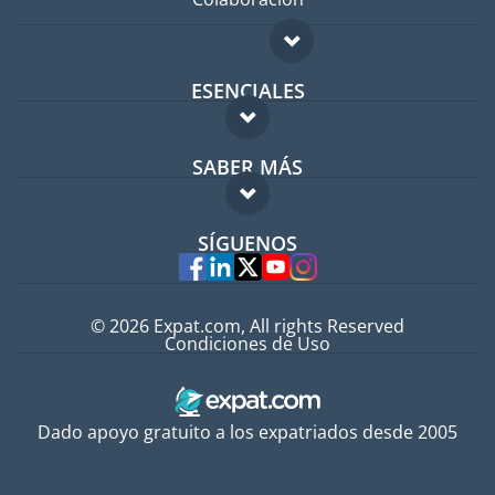
ESENCIALES
Foro para expatriados
SABER MÁS
Guía para expatriados
FAQ
Trabajos en el extranjero
SÍGUENOS
Expertos
© 2026 Expat.com, All rights Reserved
Condiciones de Uso
Dado apoyo gratuito a los expatriados desde 2005