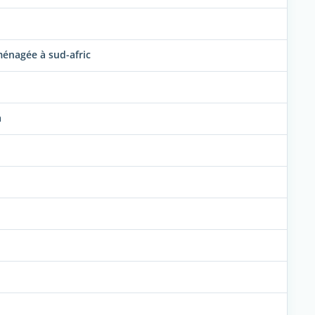
éménagée à sud-afric
a