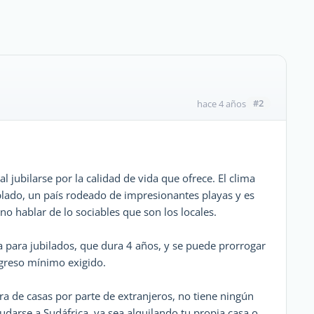
#2
hace 4 años
 jubilarse por la calidad de vida que ofrece. El clima
lado, un país rodeado de impresionantes playas y es
 hablar de lo sociables que son los locales.
 para jubilados, que dura 4 años, y se puede prorrogar
ngreso mínimo exigido.
pra de casas por parte de extranjeros, no tiene ningún
mudarse a Sudáfrica, ya sea alquilando tu propia casa o