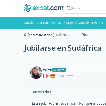
Buscar
Sudáfrica
Servicios
Directorio profesional
Empleos
In
/
/
/
Jubilarse en Sudáfrica
Foro
Sudáfrica
Jubilarse en Sudáfrica
Vero
Team
9026
|
POSTS
¡Buenos días!
¿Estás jubilado en Sudáfrica? ¿Por qué motivos