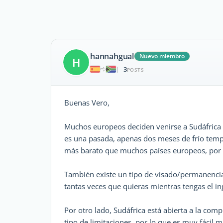
hannahgual
Nuevo miembro
H
3
|
POSTS
Buenas Vero,
Muchos europeos deciden venirse a Sudáfrica al
es una pasada, apenas dos meses de frío temp
más barato que muchos países europeos, por no
También existe un tipo de visado/permanencia
tantas veces que quieras mientras tengas el i
Por otro lado, Sudáfrica está abierta a la com
tipo de limitaciones, por lo que es muy fácil 