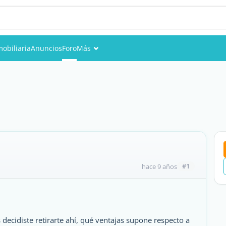
mobiliaria
Anuncios
Foro
Más
Eventos
Miembros
Fotos
#1
hace 9 años
 decidiste retirarte ahí, qué ventajas supone respecto a