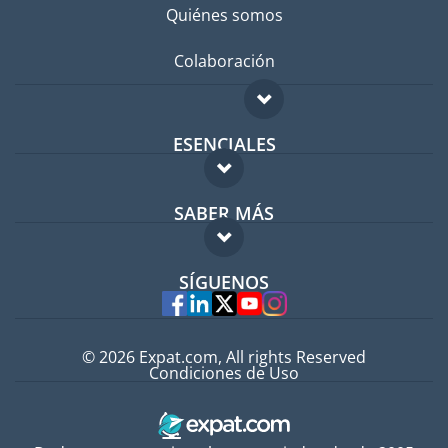
Quiénes somos
Colaboración
ESENCIALES
Foro para expatriados
SABER MÁS
Guía para expatriados
FAQ
Trabajos en el extranjero
SÍGUENOS
Expertos
© 2026 Expat.com, All rights Reserved
Condiciones de Uso