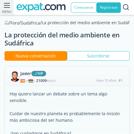
Conectarse
Registrase
MENU
/
/
/
La protección del medio ambiente en Sudáfri
Foro
Sudáfrica
La protección del medio ambiente en
Sudáfrica
Nueva conversación
Suscribirse
Javier
ViP
21009
hace 10 años
#1
|
POSTS
Hoy quiero lanzar un debate sobre un tema algo
sensible.
Cuidar de nuestro planeta es probablemente la misión
más ambiciosa del ser humano.
¿Son cuidadosos en Sudáfrica?