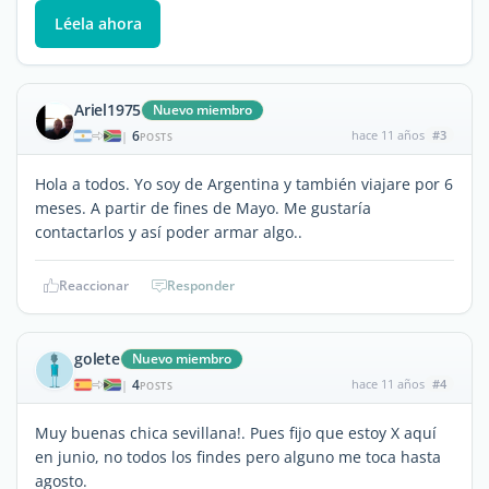
Léela ahora
Ariel1975
Nuevo miembro
6
hace 11 años
#3
|
POSTS
Hola a todos. Yo soy de Argentina y también viajare por 6
meses. A partir de fines de Mayo. Me gustaría
contactarlos y así poder armar algo..
Reaccionar
Responder
golete
Nuevo miembro
4
hace 11 años
#4
|
POSTS
Muy buenas chica sevillana!. Pues fijo que estoy X aquí
en junio, no todos los findes pero alguno me toca hasta
agosto.