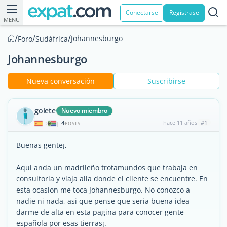
Conectarse
Registrase
MENU
/
/
/
Johannesburgo
Foro
Sudáfrica
Johannesburgo
Nueva conversación
Suscribirse
golete
Nuevo miembro
4
hace 11 años
#1
|
POSTS
Buenas gente¡,
Aqui anda un madrileño trotamundos que trabaja en
consultoria y viaja alla donde el cliente se encuentre. En
esta ocasion me toca Johannesburgo. No conozco a
nadie ni nada, asi que pense que seria buena idea
darme de alta en esta pagina para conocer gente
española por esas tierras¡.