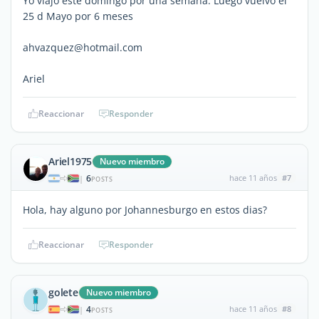
Yo viajo este domingo por una semana. Luego vuelvo el
25 d Mayo por 6 meses
ahvazquez@hotmail.com
Ariel
Reaccionar
Responder
Ariel1975
Nuevo miembro
6
hace 11 años
#7
|
POSTS
Hola, hay alguno por Johannesburgo en estos dias?
Reaccionar
Responder
golete
Nuevo miembro
4
hace 11 años
#8
|
POSTS