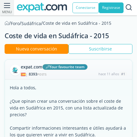
Conectarse
Registrase
MENU
/
/
/
Coste de vida en Sudáfrica - 2015
Foro
Sudáfrica
Coste de vida en Sudáfrica - 2015
Nueva conversación
Suscribirse
expat.com
Your favourite team
8393
hace 11 años
#1
|
POSTS
Hola a todos,
¿Que opinan crear una conversación sobre el coste de
vida en Sudáfrica en 2015, con una lista actualizada de
precios?
Compartir informaciones interesantes e útiles ayudará a
los que quieren venir a vivir en Sudáfrica.