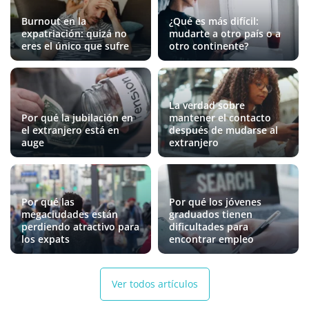
Burnout en la
¿Qué es más difícil:
expatriación: quizá no
mudarte a otro país o a
eres el único que sufre
otro continente?
La verdad sobre
Por qué la jubilación en
mantener el contacto
el extranjero está en
después de mudarse al
auge
extranjero
Por qué las
Por qué los jóvenes
megaciudades están
graduados tienen
perdiendo atractivo para
dificultades para
los expats
encontrar empleo
Ver todos artículos