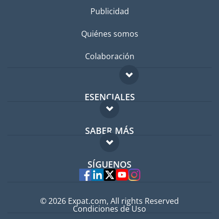
Publicidad
Quiénes somos
Colaboración
ESENCIALES
Foro para expatriados
SABER MÁS
Guía para expatriados
FAQ
Trabajos en el extranjero
SÍGUENOS
Expertos
© 2026 Expat.com, All rights Reserved
Condiciones de Uso