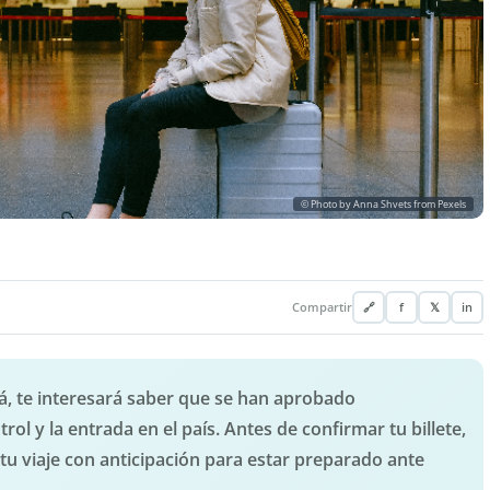
© Photo by Anna Shvets from Pexels
Compartir
🔗
f
𝕏
in
á, te interesará saber que se han aprobado
l y la entrada en el país. Antes de confirmar tu billete,
tu viaje con anticipación para estar preparado ante