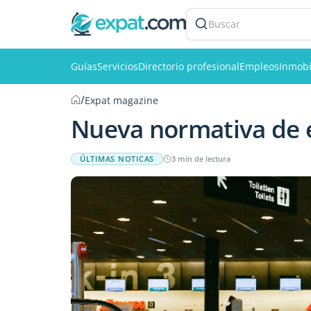
Buscar
Guías
Servicios
Directorio profesional
Empleos
Inmobi
/
Expat magazine
Nueva normativa de 
ÚLTIMAS NOTICAS
3 min de lectura