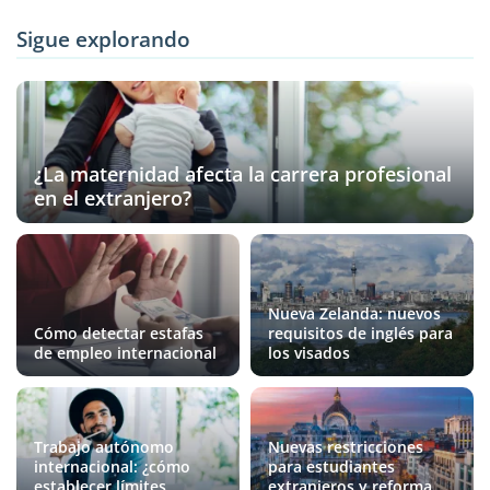
Sigue explorando
¿La maternidad afecta la carrera profesional
en el extranjero?
Nueva Zelanda: nuevos
Cómo detectar estafas
requisitos de inglés para
de empleo internacional
los visados
Trabajo autónomo
Nuevas restricciones
internacional: ¿cómo
para estudiantes
establecer límites
extranjeros y reforma