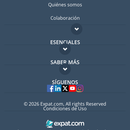
Quiénes somos
Colaboración
ESENCIALES
Foro para expatriados
SABER MÁS
Guía para expatriados
FAQ
Trabajos en el extranjero
SÍGUENOS
Expertos
© 2026 Expat.com, All rights Reserved
Condiciones de Uso