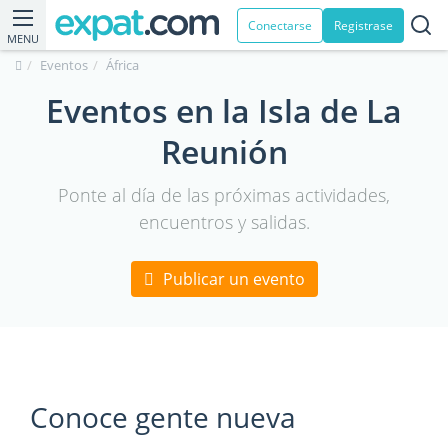
Conectarse
Registrase
MENU
Eventos
África
Eventos en la Isla de La
Reunión
Ponte al día de las próximas actividades,
encuentros y salidas.
Publicar un evento
Conoce gente nueva