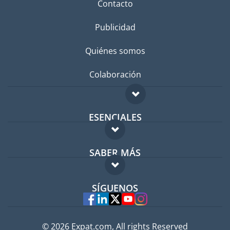
Contacto
Publicidad
Quiénes somos
Colaboración
ESENCIALES
Foro para expatriados
SABER MÁS
Guía para expatriados
FAQ
Trabajos en el extranjero
SÍGUENOS
Expertos
© 2026 Expat.com, All rights Reserved