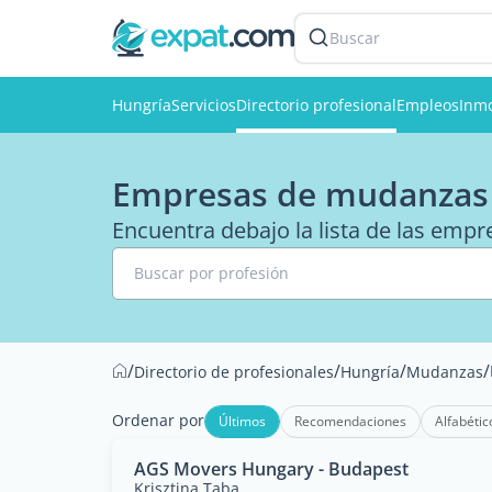
Buscar
Hungría
Servicios
Directorio profesional
Empleos
Inmo
Empresas de mudanzas
Encuentra debajo la lista de las emp
Buscar por profesión
/
/
/
/
Directorio de profesionales
Hungría
Mudanzas
Ordenar por
Últimos
Recomendaciones
Alfabétic
AGS Movers Hungary - Budapest
Krisztina Taba