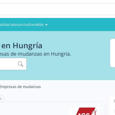
biliaria
Anuncios
Foro
Más
Eventos
 en Hungría
Miembros
resas de mudanzas en Hungría.
Fotos
Empresas de mudanzas
o