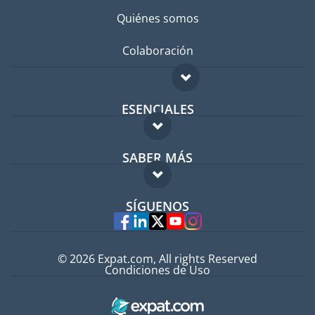
Quiénes somos
Colaboración
ESENCIALES
Foro para expatriados
SABER MÁS
Guía para expatriados
FAQ
Trabajos en el extranjero
SÍGUENOS
Expertos
© 2026 Expat.com, All rights Reserved
Condiciones de Uso