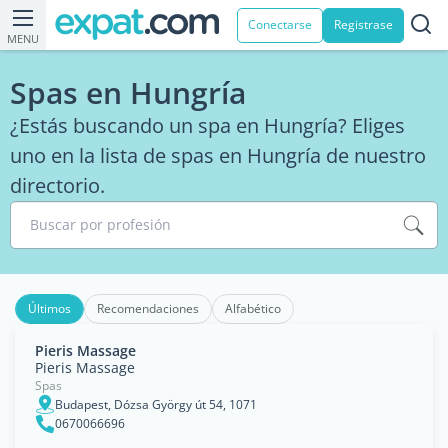
Conectarse
Registrase
MENU
Spas en Hungría
¿Estás buscando un spa en Hungría? Eliges
uno en la lista de spas en Hungría de nuestro
directorio.
Buscar por profesión
Últimos
Recomendaciones
Alfabético
Pieris Massage
Pieris Massage
Spas
Budapest, Dózsa György út 54, 1071
0670066696