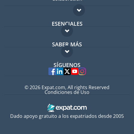
ESENCIALES
Foro para expatriados
SABER MÁS
Guía para expatriados
FAQ
Trabajos en el extranjero
SÍGUENOS
Expertos
© 2026 Expat.com, All rights Reserved
Condiciones de Uso
Dado apoyo gratuito a los expatriados desde 2005