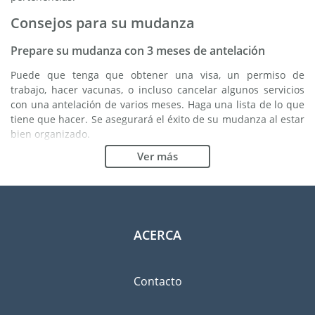
Consejos para su mudanza
Prepare su mudanza con 3 meses de antelación
Puede que tenga que obtener una visa, un permiso de
trabajo, hacer vacunas, o incluso cancelar algunos servicios
con una antelación de varios meses. Haga una lista de lo que
tiene que hacer. Se asegurará el éxito de su mudanza al estar
bien organizado.
Ver más
Elija la buena empresa de mudanzas
Los servicios de una buena empresa de mudanzas son
esenciales para cualquier proyecto de expatriación a
Toulouse. Los organismos reguladores independientes como
FIDI le permiten tener una idea clara de las empresas de
ACERCA
mudanzas en las cuales usted puede confiar. Los
procedimientos internos de calidad, la variedad de paquetes
de envoltura disponible y una red importante son unas
Contacto
garantías de calidad.
Clasifique y ordene las pertenencias que llevará