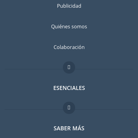
consigo
Publicidad
Separe los bienes que desea llevar a Toulouse de los que va a
dejar atrás, con un amigo o en un guardamuebles. Infórmese
Quiénes somos
bien: ¿No sería más barato comprar cosas en Toulouse en
lugar de llevarlas con usted?
Evitar el riesgo de daños
Colaboración
No existe el riesgo cero. Suscribir un seguro contra daños
imprevistos es recomendable. Comparen las tarifas antes de
hacer su elección.
ESENCIALES
Foro para expatriados
SABER MÁS
Guia para expatriados