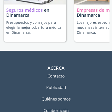
Seguros médicos
en
Empresas de m
Dinamarca
Dinamarca
Presupuestos y consejos para
Los mejores especial
elegir la mejor cobertura médica
mudanzas internacio
en Dinamarca.
Dinamarca.
ACERCA
Contacto
Publicidad
Quiénes somos
Colaboración