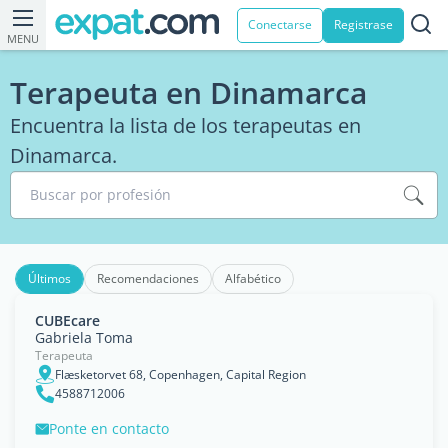
Conectarse
Registrase
MENU
Terapeuta en Dinamarca
Encuentra la lista de los terapeutas en
Dinamarca.
Buscar por profesión
Últimos
Recomendaciones
Alfabético
CUBEcare
Gabriela Toma
Terapeuta
Flæsketorvet 68, Copenhagen, Capital Region
4588712006
Ponte en contacto