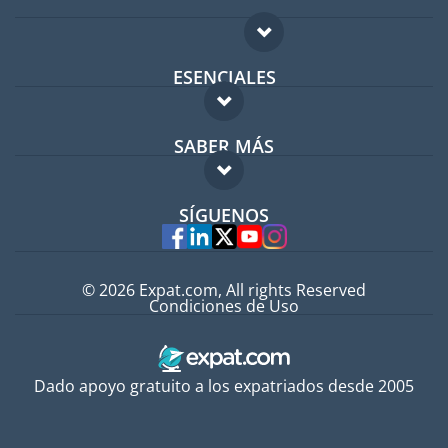
ESENCIALES
Foro para expatriados
SABER MÁS
Guía para expatriados
FAQ
Trabajos en el extranjero
SÍGUENOS
Expertos
© 2026 Expat.com, All rights Reserved
Condiciones de Uso
Dado apoyo gratuito a los expatriados desde 2005