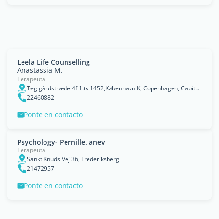
Leela Life Counselling
Anastassia M.
Terapeuta
Teglgårdstræde 4f 1.tv 1452,København K, Copenhagen, Capital Region
22460882
Ponte en contacto
Psychology- Pernille.Ianev
Terapeuta
Sankt Knuds Vej 36, Frederiksberg
21472957
Ponte en contacto