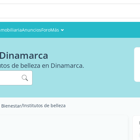
nmobiliaria
Anuncios
Foro
Más
Eventos
n Dinamarca
Miembros
tutos de belleza en Dinamarca.
Fotos
/
Institutos de belleza
y Bienestar