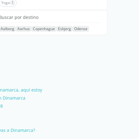
Yoga
1
Buscar por destino
Aalborg
Aarhus
Copenhague
Esbjerg
Odense
inamarca, aquí estoy
en Dinamarca
18
 vas a Dinamarca?