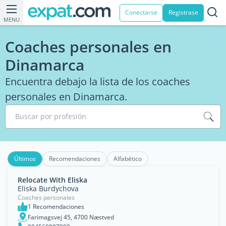
Conectarse
Registrase
MENU
Coaches personales en
Dinamarca
Encuentra debajo la lista de los coaches
personales en Dinamarca.
Buscar por profesión
Últimos
Recomendaciones
Alfabético
Relocate With Eliska
Eliska Burdychova
Coaches personales
1 Recomendaciones
Farimagsvej 45, 4700 Næstved