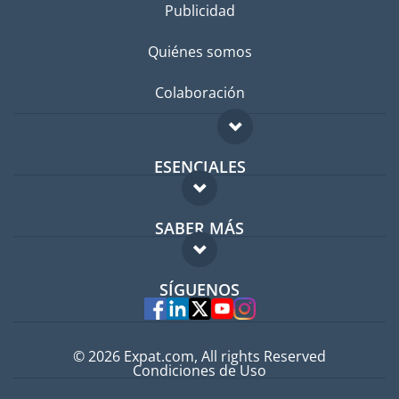
Publicidad
Quiénes somos
Colaboración
ESENCIALES
Foro para expatriados
SABER MÁS
Guía para expatriados
FAQ
Trabajos en el extranjero
SÍGUENOS
Expertos
© 2026 Expat.com, All rights Reserved
Condiciones de Uso