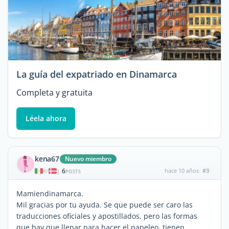
La guía del expatriado en Dinamarca
Completa y gratuita
Léela ahora
kena67
Nuevo miembro
6
hace 10 años
#3
|
POSTS
Mamiendinamarca.
Mil gracias por tu ayuda. Se que puede ser caro las
traducciones oficiales y apostillados, pero las formas
que hay que llenar para hacer el papeleo, tienen