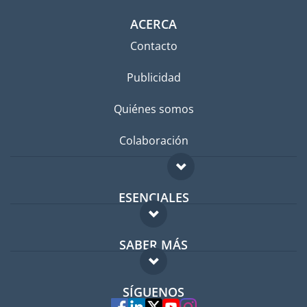
ACERCA
Contacto
Publicidad
Quiénes somos
Colaboración
ESENCIALES
Foro para expatriados
SABER MÁS
Guía para expatriados
FAQ
Trabajos en el extranjero
SÍGUENOS
Expertos