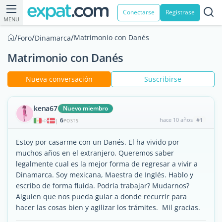
Conectarse
Registrase
MENU
/
/
/
Matrimonio con Danés
Foro
Dinamarca
Matrimonio con Danés
Nueva conversación
Suscribirse
kena67
Nuevo miembro
6
hace 10 años
#1
|
POSTS
Estoy por casarme con un Danés. El ha vivido por
muchos años en el extranjero. Queremos saber
legalmente cual es la mejor forma de regresar a vivir a
Dinamarca. Soy mexicana, Maestra de Inglés. Hablo y
escribo de forma fluida. Podría trabajar? Mudarnos?
Alguien que nos pueda guiar a donde recurrir para
hacer las cosas bien y agilizar los trámites. Mil gracias.