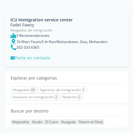
ICU Immigration service center
Fadel Fawzy
Abogados de inmigración
3 Recomendaciones
16 Khan Younis5 th floorMohandseen, Giza, Mohandsin
202-333 6365
Ponte en contacto
Explorar por categorías
Abogados
46
Agencias de inmigración
1
Asesores en inmigración
2
Notarios
2
Buscar por destino
Alejandría
Asuán
El Cairo
Hurgada
Sharm el-Sheij