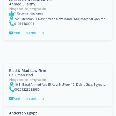
Ahmed Ellaithy
Abogados de inmigración
1 Recomendaciones
7/2 Extension El-Nasr Street, New Maadi, Muḩāfaz̧at al Qāhirah
01011480004
Ponte en contacto
Riad & Riad Law Firm
Dr. Eman riad
Abogados de inmigración
10 El-Batal Ahmed Abd El-Aziz St.,Floor 12, Dokki, Giza, Egypt, Cairo, Muḩāfaz̧at al Qāhirah
00201223633980
Ponte en contacto
Andersen Egypt