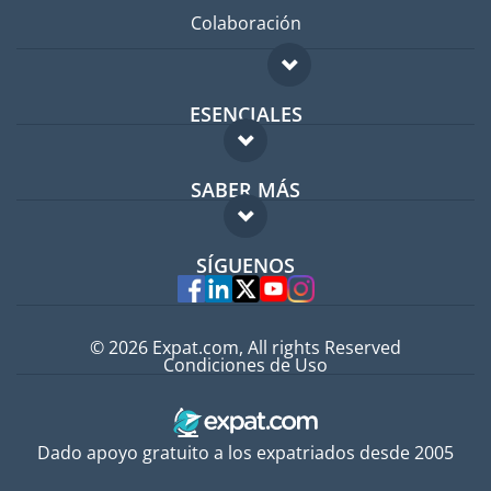
Colaboración
ESENCIALES
Foro para expatriados
SABER MÁS
Guía para expatriados
FAQ
Trabajos en el extranjero
SÍGUENOS
Expertos
© 2026 Expat.com, All rights Reserved
Condiciones de Uso
Dado apoyo gratuito a los expatriados desde 2005