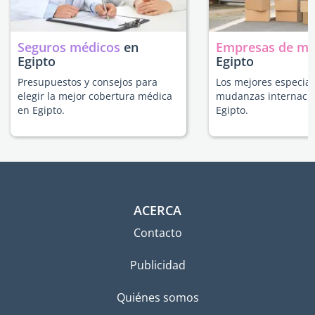
Seguros médicos
en
Empresas de m
Egipto
Egipto
Presupuestos y consejos para
Los mejores especial
elegir la mejor cobertura médica
mudanzas internacio
en Egipto.
Egipto.
ACERCA
Contacto
Publicidad
Quiénes somos