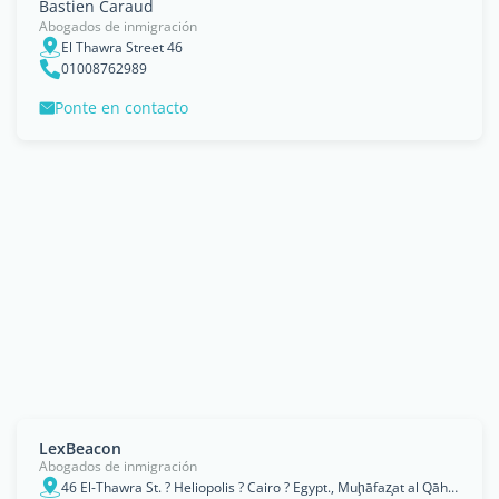
Bastien Caraud
Abogados de inmigración
El Thawra Street 46
01008762989
Ponte en contacto
LexBeacon
Abogados de inmigración
46 El-Thawra St. ? Heliopolis ? Cairo ? Egypt., Muḩāfaz̧at al Qāhirah