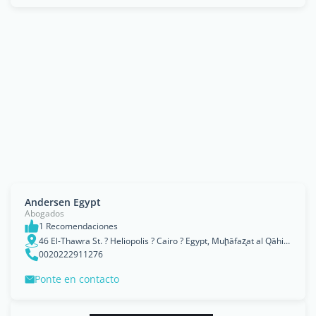
Andersen Egypt
Abogados
1 Recomendaciones
46 El-Thawra St. ? Heliopolis ? Cairo ? Egypt, Muḩāfaz̧at al Qāhirah
0020222911276
Ponte en contacto