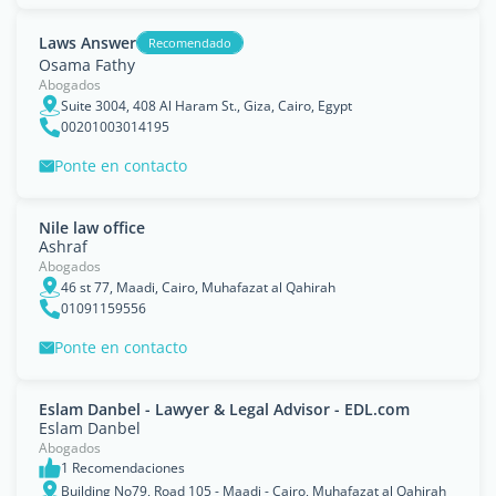
Laws Answer
Recomendado
Osama Fathy
Abogados
Suite 3004, 408 Al Haram St., Giza, Cairo, Egypt
00201003014195
Ponte en contacto
Nile law office
Ashraf
Abogados
46 st 77, Maadi, Cairo, Muhafazat al Qahirah
01091159556
Ponte en contacto
Eslam Danbel - Lawyer & Legal Advisor - EDL.com
Eslam Danbel
Abogados
1 Recomendaciones
Building No79, Road 105 - Maadi - Cairo, Muhafazat al Qahirah