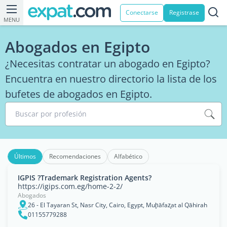
Conectarse
Registrase
MENU
Abogados en Egipto
¿Necesitas contratar un abogado en Egipto?
Encuentra en nuestro directorio la lista de los
bufetes de abogados en Egipto.
Buscar por profesión
Últimos
Recomendaciones
Alfabético
IGPIS ?Trademark Registration Agents?
https://igips.com.eg/home-2-2/
Abogados
26 - El Tayaran St, Nasr City, Cairo, Egypt, Muḩāfaz̧at al Qāhirah
01155779288