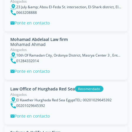
Abogados
23 July &amp; Abou El-Feda St. intersection, El-Shark district, El Shammaa Tower, Second Floor., Muá¸©ÄfazÌ§at BÅ«r SaâÄ«d
0663208888
Ponte en contacto
Mohamad Abdelaal Law firm
Mohamad Ahmad
Abogados
10th Of Ramadan City, Ordonya District, Masrya Center 3 , Entrance A
01284332014
Ponte en contacto
Law Office of Hurghada Red Sea
Recomendado
Abogados
El Kawther Hurghada Red Sea EgyptTEL: 00201029645392
00201029645392
Ponte en contacto