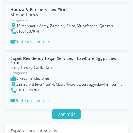
Hamza & Partners Law Firm
Ahmad Hamza
Abogados
18 Mahmoud Azmy, Zamalek, Cairo, Muhafazat al Qahirah
01001707074
Ponte en contacto
Expat Residency Legal Services - LawCore Egypt Law
Firm
Fady Fawzy Fadlallah
Abogados
3 Recomendaciones
233 St.nr 3 level1,ap14, MaadiWww.lawcoreegyptlawfirm.com, Cairo, Muhafazat al Qahirah
01011344287
Ponte en contacto
Ver más
Explorar por categorías