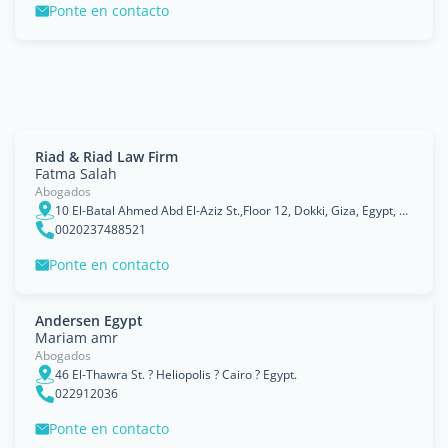
Ponte en contacto
Riad & Riad Law Firm
Fatma Salah
Abogados
10 El-Batal Ahmed Abd El-Aziz St.,Floor 12, Dokki, Giza, Egypt, Cairo, Muḩāfaz̧at al Qāhirah
0020237488521
Ponte en contacto
Andersen Egypt
Mariam amr
Abogados
46 El-Thawra St. ? Heliopolis ? Cairo ? Egypt.
022912036
Ponte en contacto