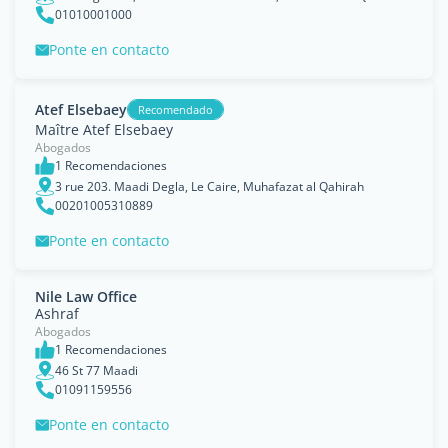
01010001000
Ponte en contacto
Atef Elsebaey
Recomendado
Maître Atef Elsebaey
Abogados
1 Recomendaciones
3 rue 203. Maadi Degla, Le Caire, Muhafazat al Qahirah
00201005310889
Ponte en contacto
Nile Law Office
Ashraf
Abogados
1 Recomendaciones
46 St 77 Maadi
01091159556
Ponte en contacto