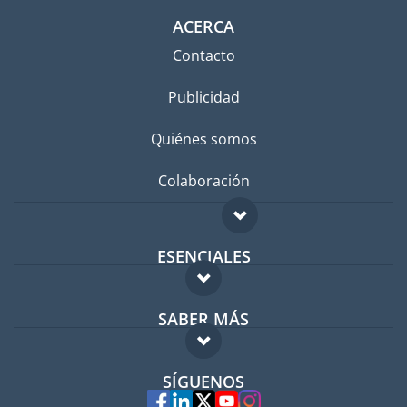
ACERCA
Contacto
Publicidad
Quiénes somos
Colaboración
ESENCIALES
Foro para expatriados
SABER MÁS
Guía para expatriados
FAQ
Trabajos en el extranjero
SÍGUENOS
Expertos