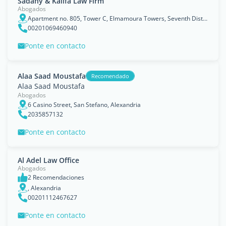
Sadany & Kalifa Law Firm
Abogados
Apartment no. 805, Tower C, Elmamoura Towers, Seventh District, Nasr City, Cairo, Egypt.
00201069460940
Ponte en contacto
Alaa Saad Moustafa
Recomendado
Alaa Saad Moustafa
Abogados
6 Casino Street, San Stefano, Alexandria
2035857132
Ponte en contacto
Al Adel Law Office
Abogados
2 Recomendaciones
, Alexandria
00201112467627
Ponte en contacto