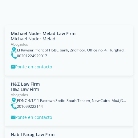
Michael Nader Melad Law Firm
Michael Nader Melad
Abogados
El Kawser, front of HSBC bank, 2nd floor, Office no. 4, Hurghada, Red Sea
00201224929017
Ponte en contacto
H&Z Law Firm
H&Z Law Firm
Abogados
EDNC 4/1/11 Eastown Sodic, South Teseen, New Cairo, Muá¸©ÄfazÌ§at al QÄhirah
201099222144
Ponte en contacto
Nabil Farag Law Firm