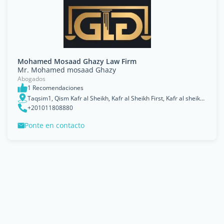
Mohamed Mosaad Ghazy Law Firm
Mr. Mohamed mosaad Ghazy
Abogados
1 Recomendaciones
Taqsim1, Qism Kafr al Sheikh, Kafr al Sheikh First, Kafr al sheikh governorate, Egypt, Kafr ash Shaykh
+201011808880
Ponte en contacto