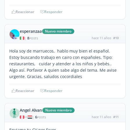
Reaccionar
Responder
esperanzaa
Nuevo miembro
8
hace 11 años
#10
|
POSTS
Hola soy de marruecos, hablo muy bien el español.
Estoy buscando trabajo en cairo con españoles. Tipo:
restaurantes, cuidar y atender a los niños y bebés..
Algo así. Porfavor A quien sabe algo del tema. Me avise
urgente. Gracias, saludos cocordiales
Reaccionar
Responder
Angel Alvan
Nuevo miembro
6
hace 11 años
#11
|
POSTS
Enviame tu CV por favor.