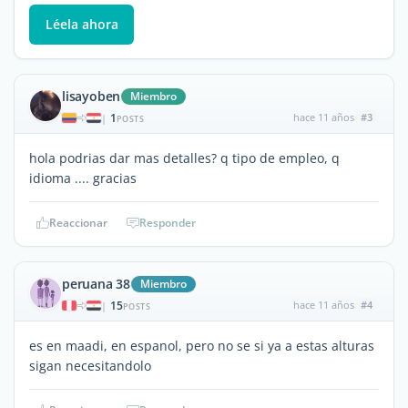
Léela ahora
lisayoben
Miembro
1
hace 11 años
#3
|
POSTS
hola podrias dar mas detalles? q tipo de empleo, q
idioma .... gracias
Reaccionar
Responder
peruana 38
Miembro
15
hace 11 años
#4
|
POSTS
es en maadi, en espanol, pero no se si ya a estas alturas
sigan necesitandolo