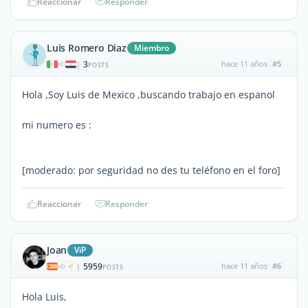
Reaccionar
Responder
Luis Romero Diaz
Miembro
3
hace 11 años
#5
|
POSTS
Hola ,Soy Luis de Mexico ,buscando trabajo en espanol
mi numero es :
[moderado: por seguridad no des tu teléfono en el foro]
Reaccionar
Responder
Joan
ViP
5959
hace 11 años
#6
|
POSTS
Hola Luis,