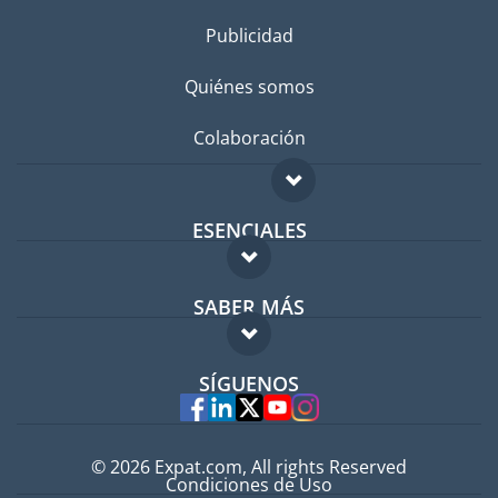
Publicidad
Quiénes somos
Colaboración
ESENCIALES
Foro para expatriados
SABER MÁS
Guía para expatriados
FAQ
Trabajos en el extranjero
SÍGUENOS
Expertos
© 2026 Expat.com, All rights Reserved
Condiciones de Uso