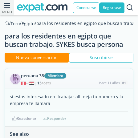
Conectarse
Registrase
MENU
/
/
/
para los residentes en egipto que buscan trabaj
Foro
Egipto
para los residentes en egipto que
buscan trabajo, SYKES busca persona
Nueva conversación
Suscribirse
peruana 38
Miembro
15
hace 11 años
#1
|
POSTS
si estas interesado en trabajar alli deja tu numero y la
empresa te llamara
Reaccionar
Responder
See also