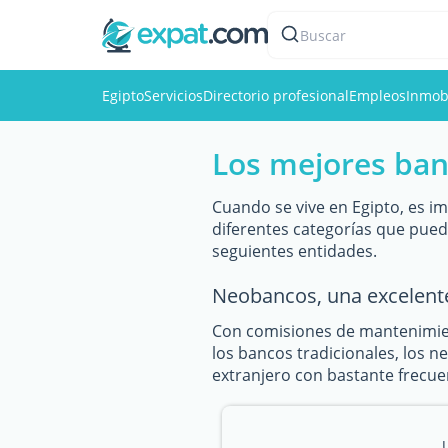
Buscar
Egipto
Servicios
Directorio profesional
Empleos
Inmobi
Los mejores ban
Cuando se vive en Egipto, es i
diferentes categorías que pue
seguientes entidades.
Neobancos, una excelent
Con comisiones de mantenimien
los bancos tradicionales, los n
extranjero con bastante frecuen