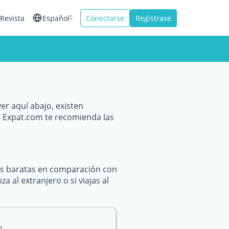
Revista
Español
Conectarse
Registrase
English
Français
Italiano
er aquí abajo, existen
 Expat.com te recomienda las
ás baratas en comparación con
 al extranjero o si viajas al
n