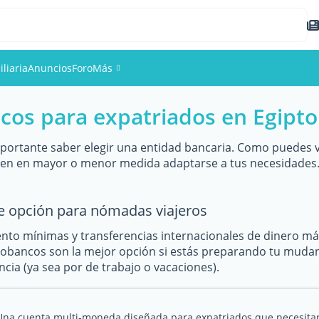
liaria
Anuncios
Foro
Más
cos para expatriados en Egipto
Eventos
Miembros
mportante saber elegir una entidad bancaria. Como puedes v
den en mayor o menor medida adaptarse a tus necesidades.
Fotos
e opción para nómadas viajeros
to mínimas y transferencias internacionales de dinero m
eobancos son la mejor opción si estás preparando tu mudanza
cia (ya sea por de trabajo o vacaciones).
Una cuenta multi-moneda diseñada para expatriados que necesita