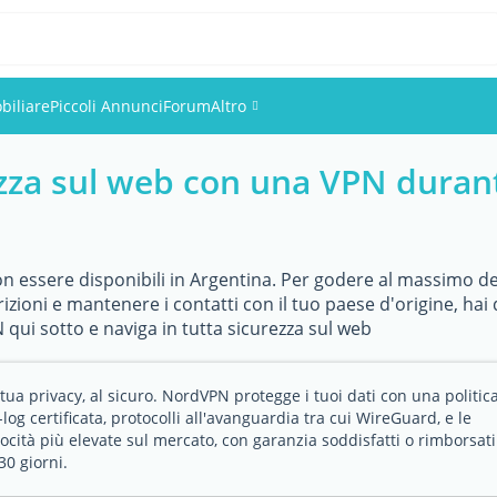
biliare
Piccoli Annunci
Forum
Altro
zza sul web con una VPN durant
Eventi
Utenti
 essere disponibili in Argentina. Per godere al massimo del
Foto
rizioni e mantenere i contatti con il tuo paese d'origine, h
qui sotto e naviga in tutta sicurezza sul web
 tua privacy, al sicuro. NordVPN protegge i tuoi dati con una politic
log certificata, protocolli all'avanguardia tra cui WireGuard, e le
locità più elevate sul mercato, con garanzia soddisfatti o rimborsati
30 giorni.