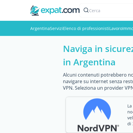
Cerca
Argentina
Servizi
Elenco di professionisti
Lavoro
Immo
Naviga in sicure
in Argentina
Alcuni contenuti potrebbero non
navigare su internet senza rest
VPN. Seleziona un provider VPN 
La
no-
ve
di 