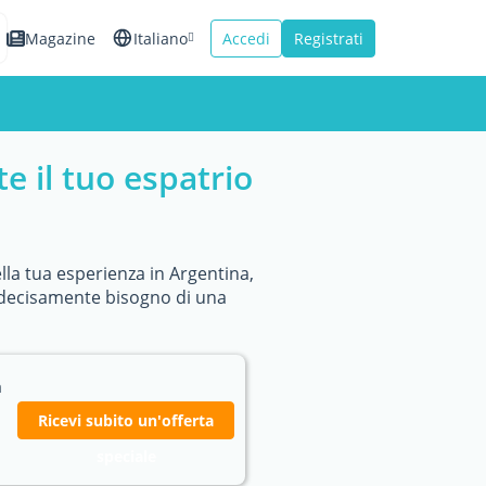
Magazine
Italiano
Accedi
Registrati
English
Español
e il tuo espatrio
Français
la tua esperienza in Argentina,
ai decisamente bisogno di una
a
Ricevi subito un'offerta
speciale