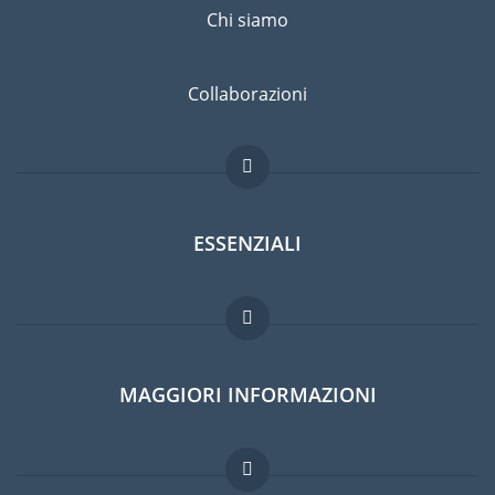
Chi siamo
Collaborazioni
ESSENZIALI
Forum per expat
MAGGIORI INFORMAZIONI
Guida per expat
Lavori all'estero
Domande frequenti