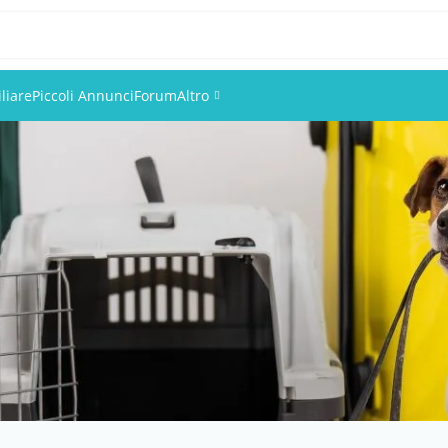
liare
Piccoli Annunci
Forum
Altro
Eventi
Utenti
Foto