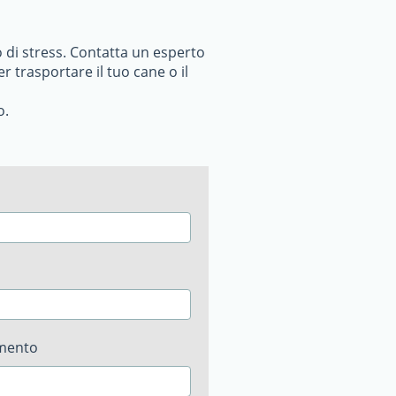
o di stress. Contatta un esperto
r trasportare il tuo cane o il
o.
imento