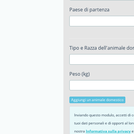
Paese di partenza
Tipo e Razza dell'animale d
Peso (kg)
Aggiungi un animale domestico
Inviando questo modulo, accetti di co
tuoi dati personali e di opporti al lor
nostra
Informativa sulla privacy
e