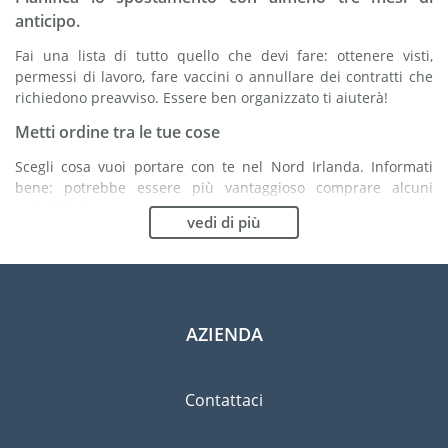
anticipo.
Fai una lista di tutto quello che devi fare: ottenere visti,
permessi di lavoro, fare vaccini o annullare dei contratti che
richiedono preavviso. Essere ben organizzato ti aiuterà!
Metti ordine tra le tue cose
Scegli cosa vuoi portare con te nel Nord Irlanda. Informati
bene: potrebbe essere più vantaggioso comprare alcuni
articoli in loco.
vedi di più
Scegli la compagnia di traslochi più adatta ad
organizzare il tuo trasferimento nel Nord Irlanda
Organismi indipendenti come la FIDI ti aiutano nella ricerca di
società di traslochi.
AZIENDA
Previeni il rischio di danni
Eliminare il rischio non è possibile quindi un'assicurazione
Contattaci
per danni materiali è altamente raccomandata.