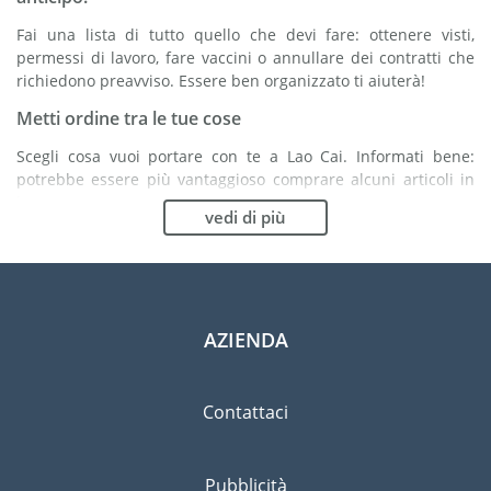
Fai una lista di tutto quello che devi fare: ottenere visti,
permessi di lavoro, fare vaccini o annullare dei contratti che
richiedono preavviso. Essere ben organizzato ti aiuterà!
Metti ordine tra le tue cose
Scegli cosa vuoi portare con te a Lao Cai. Informati bene:
potrebbe essere più vantaggioso comprare alcuni articoli in
loco.
vedi di più
Scegli la compagnia di traslochi più adatta ad
organizzare il tuo trasferimento a Lao Cai
Organismi indipendenti come la FIDI ti aiutano nella ricerca di
società di traslochi.
AZIENDA
Previeni il rischio di danni
Eliminare il rischio non è possibile quindi un'assicurazione
Contattaci
per danni materiali è altamente raccomandata.
Pubblicità