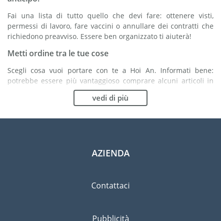
Fai una lista di tutto quello che devi fare: ottenere visti,
permessi di lavoro, fare vaccini o annullare dei contratti che
richiedono preavviso. Essere ben organizzato ti aiuterà!
Metti ordine tra le tue cose
Scegli cosa vuoi portare con te a Hoi An. Informati bene:
potrebbe essere più vantaggioso comprare alcuni articoli in
loco.
vedi di più
Scegli la compagnia di traslochi più adatta ad
organizzare il tuo trasferimento a Hoi An
Organismi indipendenti come la FIDI ti aiutano nella ricerca di
società di traslochi.
AZIENDA
Previeni il rischio di danni
Eliminare il rischio non è possibile quindi un'assicurazione
Contattaci
per danni materiali è altamente raccomandata.
Pubblicità