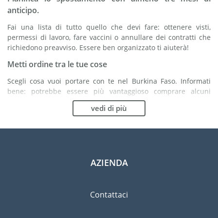
anticipo.
Fai una lista di tutto quello che devi fare: ottenere visti,
permessi di lavoro, fare vaccini o annullare dei contratti che
richiedono preavviso. Essere ben organizzato ti aiuterà!
Metti ordine tra le tue cose
Scegli cosa vuoi portare con te nel Burkina Faso. Informati
bene: potrebbe essere più vantaggioso comprare alcuni
articoli in loco.
vedi di più
Scegli la compagnia di traslochi più adatta ad
organizzare il tuo trasferimento nel Burkina Faso
Organismi indipendenti come la FIDI ti aiutano nella ricerca di
società di traslochi.
AZIENDA
Previeni il rischio di danni
Eliminare il rischio non è possibile quindi un'assicurazione
Contattaci
per danni materiali è altamente raccomandata.