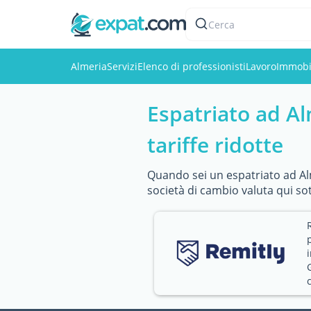
Cerca
Almeria
Servizi
Elenco di professionisti
Lavoro
Immobi
Espatriato ad Al
tariffe ridotte
Quando sei un espatriato ad Alme
società di cambio valuta qui sot