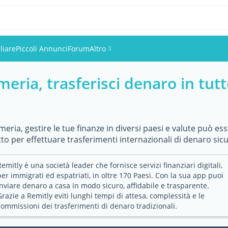
liare
Piccoli Annunci
Forum
Altro
meria, trasferisci denaro in tut
Eventi
Utenti
ria, gestire le tue finanze in diversi paesi e valute può es
Foto
to per effettuare trasferimenti internazionali di denaro sicu
Remitly è una società leader che fornisce servizi finanziari digitali,
per immigrati ed espatriati, in oltre 170 Paesi. Con la sua app puoi
inviare denaro a casa in modo sicuro, affidabile e trasparente.
Grazie a Remitly eviti lunghi tempi di attesa, complessità e le
commissioni dei trasferimenti di denaro tradizionali.