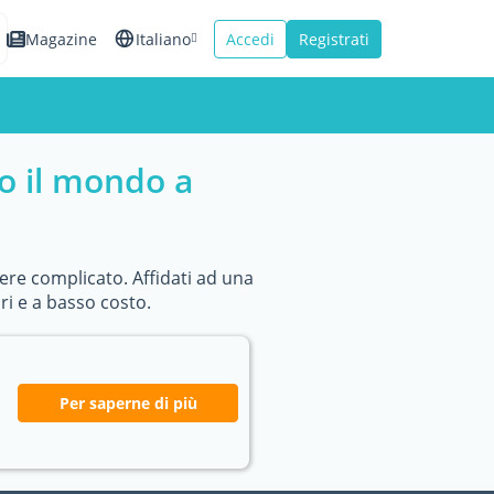
Magazine
Italiano
Accedi
Registrati
English
Español
to il mondo a
Français
sere complicato. Affidati ad una
ri e a basso costo.
Per saperne di più